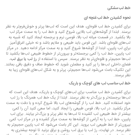
خط لب مشکی
نحوه کشیدن خط لب غنچه ای
برای کشیدن خط لب قلوه‌ای، هدف این است که لب‌ها پرتر و خوش‌فرم‌تر به نظر
برسند. ابتدا از گوشه‌های لب بالایی شروع کنید و خط لب را به سمت مرکز لب
بالا بکشید. در قسمت میانه لب بالا، قوسی نرم و برجسته ایجاد کنید که شبیه به
لب‌های قلوه‌ای باشد. این قوس باید طبیعی و ملایم باشد و نه خیلی اغراق‌آمیز.
برای لب پایین، ابتدا از گوشه‌ها شروع کنید و به سمت مرکز ادامه دهید. در مرکز
لب پایین، خط لب را کمی برجسته‌تر و بیرون‌تر از خطوط طبیعی لب‌ها بکشید تا
لب‌ها حجیم‌تر و قلوه‌ای‌تر به نظر برسند. سپس با استفاده از
رژ لب یا برق لب
،
فضای داخلی لب‌ها را پر کنید و مطمئن شوید که خطوط صاف و دقیق باقی بمانند.
این تکنیک باعث می‌شود لب‌ها حجیم‌تر، پرتر و به شکل لب‌های قلوه‌ای زیبا به
نظر برسند.
خط لب مناسب لب های کوچک و باریک
برای کشیدن خط لب مناسب برای لب‌های کوچک و باریک، هدف این است که
لب‌ها برجسته‌تر و بزرگ‌تر به نظر برسند. ابتدا از یک خط لب همرنگ با رژ لب
خود استفاده کنید. خط لب را از گوشه‌های لب بالا شروع کرده و با دقت به سمت
مرکز بکشید. در لب بالا، قوس طبیعی را ایجاد کنید، اما سعی کنید آن را کمی
بیشتر از خط طبیعی لب کشیده تا لب‌ها به نظر پرتر و بزرگ‌تر بیایند. برای لب
پایین، خط لب را به آرامی از گوشه‌ها به سمت مرکز کشیده و در مرکز لب کمی
بیرون‌تر از خط طبیعی لب بروید. این کار باعث می‌شود که لب پایین حجیم‌تر به
نظر برسد. در نهایت، رژ لب یا برق لب روشن و براق بزنید تا توجه بیشتری به