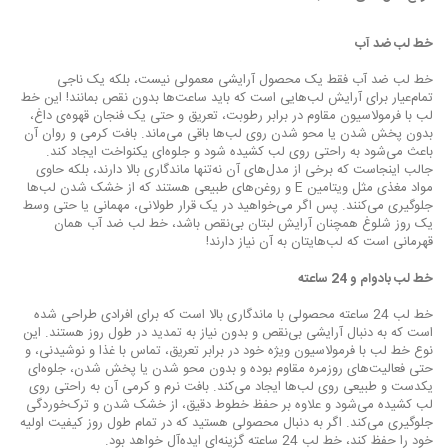
خط لب ضد آب
خط لب ضد آب فقط یک محصول آرایشی معمولی نیست، بلکه یک ناجی
تمام‌عیار برای آرایش لب‌هایی است که باید ساعت‌ها بدون نقص بمانند! این خط
لب با فرمولاسیون مقاوم در برابر رطوبت، تعریق و حتی یک فنجان قهوه‌ی داغ،
بدون پخش شدن یا محو شدن روی لب‌ها باقی می‌ماند. بافت کرمی و روان آن
باعث می‌شود به راحتی روی لب کشیده شود و جلوه‌ای یکنواخت ایجاد کند.
جالب اینجاست که برخی از مدل‌های آن نه‌تنها ماندگاری بالا دارند، بلکه حاوی
مواد مغذی مثل ویتامین E و روغن‌های طبیعی هستند که از خشک شدن لب‌ها
جلوگیری می‌کنند. پس اگر می‌خواهید در یک قرار طولانی، مهمانی یا حتی وسط
یک روز شلوغ همچنان آرایش لبتان بی‌نقص باشد، خط لب ضد آب همان
قهرمانی است که لب‌هایتان به آن نیاز دارند!
خط لب بادوام و 24 ساعته
خط لب 24 ساعته محصولی با ماندگاری بالا است که برای افرادی طراحی شده
است که به دنبال آرایشی بی‌نقص و بدون نیاز به تمدید در طول روز هستند. این
نوع خط لب با فرمولاسیون ویژه خود در برابر تعریق، تماس با غذا و نوشیدنی، و
حتی فعالیت‌های روزمره مقاوم بوده و بدون محو شدن یا پخش شدن، جلوه‌ای
یکدست و طبیعی روی لب‌ها ایجاد می‌کند. بافت نرم و کرمی آن به راحتی روی
لب کشیده می‌شود و علاوه بر حفظ خطوط دقیق، از خشک شدن و ترک‌خوردگی
جلوگیری می‌کند. اگر به دنبال محصولی هستید که در تمام طول روز کیفیت اولیه
خود را حفظ کند، خط لب 24 ساعته گزینه‌ای ایده‌آل خواهد بود.