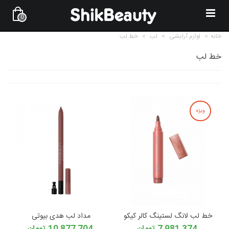
0
خانه
>
لوازم آرایشی
>
لب
>
خط لب
خط لب
ویژه
خط لب لانگ لستینگ کالر کیکو
مداد لب هدی بیوتی