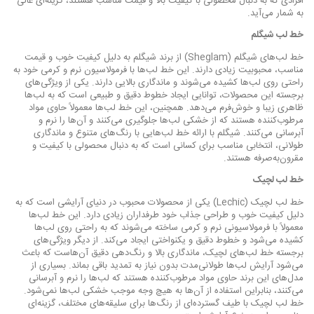
افرادی که به دنبال محصولی با کیفیت بالا و قیمت مناسب هستند، گزینه‌ای عالی
به شمار می‌آید.
خط لب شیگلم
خط لب‌های شیگلم (Sheglam) از برند شیگلم به دلیل کیفیت خوب و قیمت
مناسب، محبوبیت زیادی دارند. این خط لب‌ها با فرمولاسیون نرم و کرمی خود به
راحتی روی لب‌ها کشیده می‌شوند و ماندگاری بالایی دارند. یکی از ویژگی‌های
برجسته این محصولات، توانایی ایجاد خطوط دقیق و طبیعی است که به لب‌ها
ظاهری زیبا و خوش‌فرم می‌دهد. همچنین، این خط لب‌ها معمولاً حاوی مواد
مرطوب‌کننده هستند که از خشکی لب‌ها جلوگیری می‌کنند و آن‌ها را نرم و
آبرسانی می‌کنند. شیگلم با ارائه خط لب‌هایی با رنگ‌های متنوع و ماندگاری
طولانی، انتخابی مناسب برای کسانی است که به دنبال محصولی با کیفیت و
مقرون‌به‌صرفه هستند.
خط لب لچیک
خط لب لچیک (Lechic) یکی از محصولات محبوب در دنیای آرایشی است که به
دلیل کیفیت خوب و طراحی جذاب خود طرفداران زیادی دارد. این خط لب‌ها
معمولاً با فرمولاسیونی نرم و کرمی ساخته می‌شوند که به راحتی روی لب‌ها
کشیده می‌شود و خطوط دقیق و یکنواختی ایجاد می‌کند. از دیگر ویژگی‌های
برجسته خط لب‌های لچیک، ماندگاری بالا و رنگ‌دهی دقیق آن‌هاست که باعث
می‌شود آرایش لب‌ها طولانی‌مدت بدون نیاز به تمدید باقی بماند. بسیاری از
مدل‌های این برند حاوی مواد مرطوب‌کننده هستند که لب‌ها را نرم و آبرسانی
می‌کنند، بنابراین استفاده از آن‌ها به هیچ وجه موجب خشکی لب‌ها نمی‌شود.
خط لب لچیک با طیف گسترده‌ای از رنگ‌ها برای سلیقه‌های مختلف، گزینه‌ای