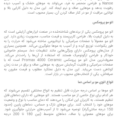
Nanoe و طراحی منحصر به فرد، می‌تواند به موهای خشک و آسیب دیده
رطوبت بدهد و موهایی صاف و نرم ایجاد کند. این مدل به دلیل کارایی بالا و
توانایی مراقبت از مو در کنار صاف کردن آن، بسیار محبوب است.
اتو مو پرومکس
اتو مو پرومکس یکی از برندهای شناخته‌شده در صنعت ابزارهای آرایشی است که
به دلیل کیفیت بالا، طراحی کاربرپسند و قیمت مناسب، محبوبیت زیادی دارد. این
اتو مو معمولاً با صفحات سرامیکی یا تیتانیومی ساخته می‌شود که حرارت را به
طور یکنواخت توزیع کرده و از آسیب به موها جلوگیری می‌کند. همچنین بسیاری
از مدل‌های پرومکس دارای ویژگی‌هایی مانند تنظیمات دما، سیستم خاموشی
خودکار و طراحی ارگونومیک هستند که استفاده از آن‌ها را راحت‌تر می‌کند.
معروف‌ترین مدل اتو مو پرومکس Promax 4000 Ceramic است که با
صفحات سرامیکی و قابلیت گرمایش سریع، به موهایی صاف و براق در مدت زمان
کوتاهی دست می‌یابد. این مدل به دلیل عملکرد مطلوب و قیمت مقرون به
صرفه‌اش، یکی از انتخاب‌های محبوب در بازار است.
انواع اتوی مو بر اساس دما
اتو موها بر اساس درجه حرارت قابل تنظیم به انواع مختلفی تقسیم می‌شوند که
هر کدام برای نوع خاصی از مو مناسب هستند. اتو موهایی که دارای دماهای قابل
تنظیم هستند، به کاربران این امکان را می‌دهند که دمای مناسب با نوع و وضعیت
موهای خود را انتخاب کنند. برای موهای نازک و حساس، دماهای پایین (حدود
150 درجه سانتی‌گراد) توصیه می‌شود تا از آسیب‌های حرارتی جلوگیری شود.
برای موهای معمولی یا صاف، دماهای متوسط (بین 180 تا 200 درجه