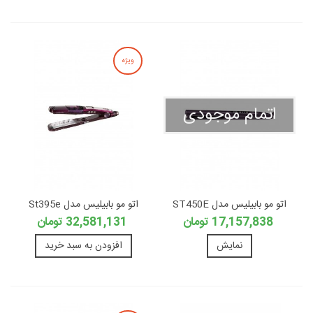
ویژه
اتمام موجودی
اتو مو بابیلیس مدل ST450E
اتو مو بابیلیس مدل St395e
17,157,838 تومان
32,581,131 تومان
نمایش
افزودن به سبد خرید