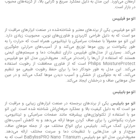
ارمغان می‌آورد. این مدل به دلیل عملکرد سریع و کارایی بالا، از گزینه‌های محبوب
در بازار است.
اتو مو فیلیپس
اتو مو فیلیپس یکی از برندهای معتبر و شناخته‌شده در صنعت ابزارهای مراقبت از
مو است که به دلیل طراحی کاربردی و فناوری‌های نوین، محبوبیت زیادی دارد.
این اتو مو معمولاً با صفحات سرامیکی یا تیتانیومی همراه است که حرارت را به
طور یکنواخت بر روی موها توزیع می‌کند و از آسیب‌های حرارتی جلوگیری
می‌کند. بسیاری از مدل‌های فیلیپس دارای تنظیمات دما و سیستم‌های ایمنی
هستند که استفاده از آن‌ها را راحت‌تر می‌کند. معروف‌ترین مدل اتو مو فیلیپس
Philips MoistureProtect است که از فناوری محافظت از رطوبت استفاده
می‌کند. این مدل به طور خودکار دما را برای حفظ رطوبت طبیعی مو تنظیم
می‌کند، که به جلوگیری از خشکی و آسیب دیدن موها کمک می‌کند و در عین
حال موهایی صاف و درخشان ایجاد می‌کند.
اتو مو بابیلیس
اتو مو بابیلیس
یکی از برندهای برجسته در صنعت ابزارهای زیبایی و مراقبت از
مو است که به دلیل کیفیت بالا و عملکرد حرفه‌ای‌اش شناخته شده است. این اتو
مو با استفاده از تکنولوژی‌های پیشرفته مانند صفحات سرامیکی و تیتانیومی،
حرارت یکنواختی را برای صاف کردن موها ارائه می‌دهد و به کاهش آسیب‌های
حرارتی کمک می‌کند. بابیلیس برای انواع مختلف مو، از جمله موهای صاف،
موج‌دار و فر، مدل‌هایی با تنظیمات دما و سرعت مختلف ارائه می‌دهد.
معروف‌ترین مدل اتو مو بابیلیس BaBylissPRO Nano Titanium است که به