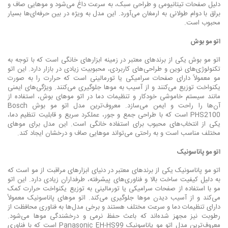
دلیل صفحات تیتانیومی و طراحی سبک، به سرعت داغ می‌شود و موهایی صاف و
براق با دوام طولانی به ارمغان می‌آورد. این مدل به ویژه در بین حرفه‌ای‌ها بسیار
محبوب است.
اتو مو بوش
اتو مو بوش یکی از برندهای معتبر در زمینه ابزارهای خانگی است که با توجه به
تکنولوژی‌های نوین و طراحی‌های کاربردی، محبوبیت زیادی در بازار دارد. این اتو
مو معمولاً دارای صفحات سرامیکی یا تورمالینی است که حرارت را به صورت
یکنواخت توزیع می‌کنند و از آسیب به موها جلوگیری می‌کنند. ویژگی‌های ایمنی
مانند سیستم خاموشی خودکار و تنظیمات دما در اتو موهای بوش، استفاده از
آن‌ها را راحت و ایمن می‌سازد. معروف‌ترین مدل اتو مو بوش Bosch
PHS2100 است که با طراحی جمع و جور، عملکرد سریع و قابلیت تنظیم دما،
یکی از انتخاب‌های محبوب برای استفاده خانگی است. این مدل برای موهای
مختلف مناسب است و به راحتی می‌تواند موهایی صاف و درخشان ایجاد کند.
اتو مو پاناسونیک
اتو مو پاناسونیک یکی از برندهای معتبر در دنیای ابزارهای مراقبت از مو است که
به دلیل کیفیت ساخت بالا و فناوری‌های پیشرفته، طرفداران زیادی دارد. این اتو
مو با استفاده از صفحات سرامیکی یا تورمالینی به توزیع یکنواخت حرارت کمک
می‌کند و از آسیب دیدن موها جلوگیری می‌کند. اتو موهای پاناسونیک معمولاً
دارای تنظیمات دما و سرعت مختلف هستند و برخی مدل‌ها به فناوری محافظت از
رطوبت نیز مجهز شده‌اند که باعث حفظ نرمی و درخشندگی موها می‌شود.
معروف‌ترین مدل اتو مو پاناسونیک Panasonic EH-HS99 است که با فناوری