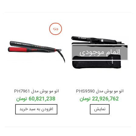
ویژه
اتمام موجودی
اتو مو بوش مدل PHS9590
اتو مو بوش مدل PH7961
22,926,762 تومان
60,821,238 تومان
نمایش
افزودن به سبد خرید