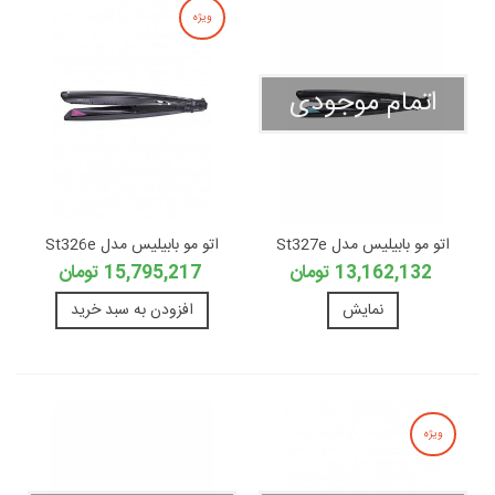
ویژه
اتمام موجودی
اتو مو بابیلیس مدل St327e
اتو مو بابیلیس مدل St326e
13,162,132 تومان
15,795,217 تومان
نمایش
افزودن به سبد خرید
ویژه