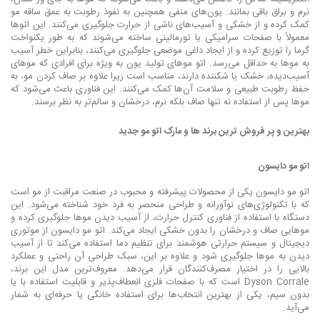
نرم و براق باقی بمانند. یون‌های منفی همچنین به نفوذ رطوبت به عمق ساقه مو
کمک کرده و از خشکی و آسیب‌های ناشی از حرارت جلوگیری می‌کنند. این اتوها
معمولاً با صفحات سرامیکی یا تورمالینی ساخته می‌شوند که به طور یکنواخت
گرما را توزیع کرده و از ایجاد داغی موضعی جلوگیری می‌کنند، بنابراین خطر آسیب
به موها به حداقل می‌رسد. اتو موهای تولید یون به ویژه برای افرادی که موهای
آسیب‌دیده، خشک یا شکننده دارند، مناسب است زیرا علاوه بر صاف کردن مو، به
حفظ رطوبت طبیعی و سلامت آن‌ها کمک می‌کنند. این فناوری باعث می‌شود که
موها پس از استفاده نه تنها صاف بلکه نرم، درخشان و سالم‌تر به نظر برسند.
بهترین و پر فروش ترین برند ها و مارک اتو مو جدید
اتو مو دایسون
اتو مو دایسون یکی از محصولات پیشرفته و محبوب در صنعت مراقبت از مو است
که با تکنولوژی‌های نوآورانه و طراحی منحصر به فرد خود شناخته می‌شود. این
دستگاه با استفاده از فناوری کنترل حرارت، از آسیب دیدن موها جلوگیری کرده و
موهایی صاف و درخشان را بدون خشکی ایجاد می‌کند. اتو مو دایسون از موتوری
دیجیتال و سیستم حرارتی هوشمند برای تنظیم دما استفاده می‌کند تا از آسیب
دیدن به موها جلوگیری شود و علاوه بر این، سبک طراحی آن راحتی و عملکرد
بالایی را در اختیار مصرف‌کنندگان قرار می‌دهد. معروف‌ترین مدل این برند،
Dyson Corrale است که با صفحات فلزی انعطاف‌پذیر و قابلیت استفاده با یا
بدون سیم، یکی از بهترین انتخاب‌ها برای استفاده خانگی یا حرفه‌ای به شمار
می‌آید.