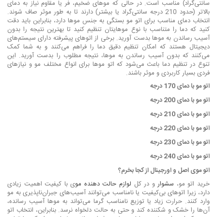
سانتی‌گراد) مناسب است. در حالی که موهای ضخیم، فر یا مقاوم نیاز به دمای
بالاتر (حدود 210 درجه سانتی‌گراد یا بیشتر) دارند تا به طور موثر صاف شوند.
انتخاب دمای مناسب برای اتو مو بستگی به جنس موها دارد، بنابراین باید دقت
کنید که دما را متناسب با نوع موهایتان تنظیم کنید تا بهترین نتیجه را بدون
آسیب رساندن به موها بدست آورید. برخی از اتوهای پیشرفته دارای سیستم‌های
دیجیتال هستند که امکان تنظیم دقیق دما را فراهم می‌کنند و به شما کمک
می‌کنند که بدون آسیب رساندن به موها، نتیجه مطلوب را بدست آورید. این
تنوع در تنظیم دما باعث می‌شود که اتو موها برای انواع مختلف مو و نیازهای
فردی بسیار کاربردی و موثر باشند.
اتو مو با دمای 170 درجه
اتو مو با دمای 200 درجه
اتو مو با دمای 210 درجه
اتو مو با دمای 220 درجه
اتو مو با دمای 230 درجه
اتو مو با دمای 240 درجه
اتو موی اصل و اورجینال از کجا بخرم؟
خرید اتو مو،
سشوار
و در کل
لوازم حالت دهنده مو
ی با کیفیت اهمیت زیادی
دارد، زیرا اتوهای بی‌کیفیت یا نامناسب می‌توانند آسیب‌های جبران‌ناپذیری به مو
وارد کنند. حرارت زیاد یا توزیع نامناسب گرما می‌تواند به موها آسیب رسانده،
آن‌ها را خشک و شکننده کند و حتی به حالت دلخواه نرسد. بنابراین، انتخاب اتو