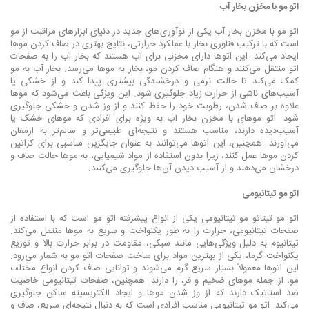
اتو مو با مخزن بخار آب
اتو مو با مخزن بخار آب یکی از نوآوری‌های جدید در دنیای ابزارهای مراقبت از مو
است که با ترکیب فناوری بخار با عملکرد حرارتی، نتایج بهتری در صاف کردن موها
ایجاد می‌کند. این اتوها دارای مخزنی برای آب هستند که بخار آب را به صفحات
اتو منتقل می‌کنند و هنگام صاف کردن مو، بخار به موها می‌رسد. بخار آب به مو
کمک می‌کند تا حالت نرمی و درخشندگی بیشتری پیدا کند و از خشکی یا
آسیب‌های ناشی از حرارت زیاد جلوگیری شود. این ویژگی باعث می‌شود که موها
علاوه بر صاف شدن، رطوبت خود را حفظ کنند و از وز شدن و خشکی جلوگیری
شود. اتو موهای با مخزن بخار آب به ویژه برای افرادی که موهای خشک یا
آسیب‌دیده دارند، مناسب هستند و نتیجه‌ای طبیعی‌تر و سالم‌تر به ارمغان
می‌آورند. همچنین، این اتوها می‌توانند به عنوان جایگزین مناسبی برای کراتین
کردن موها عمل کنند، زیرا بدون استفاده از مواد شیمیایی، به موها حالت صاف و
درخشان می‌دهند و از آسیب دیدن آن‌ها جلوگیری می‌کنند.
اتو مو تیتانیومی
اتو مو تیتاتو مو تیتانیومی یکی از انواع پیشرفته اتو مو است که با استفاده از
صفحات تیتانیومی، حرارت را به طور یکنواخت و سریع به موها منتقل می‌کند.
تیتانیوم به دلیل ویژگی‌هایی مانند سبکی، مقاومت در برابر حرارت بالا و توزیع
یکنواخت گرما، یکی از بهترین مواد برای ساخت صفحات اتو مو به شمار می‌رود.
این اتوها معمولاً بسیار سریع گرم می‌شوند و توانایی صاف کردن انواع مختلف
مو، از جمله موهای ضخیم و فر، را دارند. همچنین، صفحات تیتانیومی خاصیت
ضد استاتیک دارند که از وز شدن موها و ایجاد الکتریسیته ساکن جلوگیری
می‌کند. اتو مو تیتانیومی مناسب افرادی است که به دنبال نتیجه‌ای سریع، صاف و