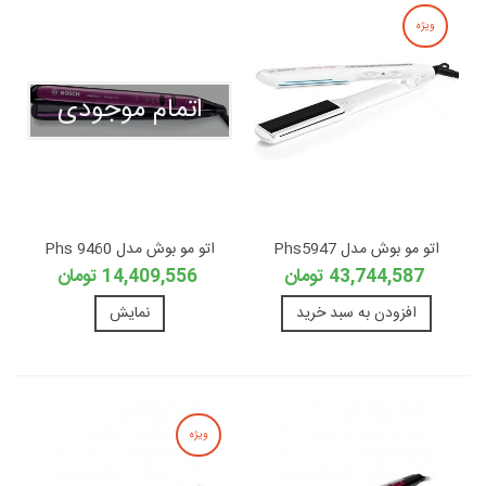
ویژه
اتمام موجودی
اتو مو بوش مدل Phs5947
اتو مو بوش مدل Phs 9460
43,744,587 تومان
14,409,556 تومان
افزودن به سبد خرید
نمایش
ویژه