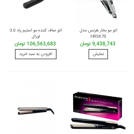
اتو مو بخار هرنس مدل
اتو صاف کننده مو استیم پاد 3.0
HRS670
لورال
9,438,743 تومان
106,563,683 تومان
نمایش
افزودن به سبد خرید