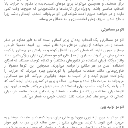
براق هستند، و همچنین می‌تواند برای موهای آسیب‌دیده یا مقاوم به حرارت بالا
انتخاب مناسبی باشد. به‌ویژه برای کارمندها و دانشجویانی که صبح‌ها وقت کمی
دارند و می‌خواهند سریع آماده شوند، این اتو می‌تواند انتخاب ایده‌آلی باشد زیرا
با داغ شدن سریع، زمان آماده‌سازی را به حداقل می‌رساند.
اتو مو مسافرتی
اتو مو مسافرتی یک انتخاب ایده‌آل برای کسانی است که به طور مداوم در سفر
هستند و نمی‌خواهند از زیبایی موهای خود غافل شوند. این اتوها معمولاً طراحی
جمع و جوری دارند که فضای کمی را اشغال کرده و به راحتی در چمدان یا کیف
دستی جای می‌گیرند. بسیاری از مدل‌های اتو مو مسافرتی دارای ویژگی‌هایی مانند
ولتاژ دوگانه (برای استفاده در کشورهای مختلف) و اندازه کوچک هستند که امکان
استفاده آسان در هر مکانی را فراهم می‌آورند. همچنین این اتوها معمولاً از
فناوری‌هایی مانند صفحات سرامیکی یا تورمالینی بهره می‌برند که حرارت را
یکنواخت توزیع کرده و از آسیب به موها جلوگیری می‌کند. اتو مو مسافرتی
می‌تواند به سرعت داغ شده و موهایی صاف و براق در کمترین زمان ایجاد کند، که
آن را به یک گزینه مناسب برای استفاده در سفر تبدیل می‌کند. علاوه بر این، این
اتوها برای استفاده روزانه نیز مناسب هستند و به دلیل قیمت مناسب‌تر، برای
کسانی که می‌خواهند کمتر هزینه کنند، انتخاب خوبی به شمار می‌آیند.
اتو مو تولید یون
اتو مو تولید یون از فناوری یون‌های منفی برای بهبود کیفیت و سلامت موها بهره
می‌برد. این اتوها با تولید یون‌های منفی در حین صاف کردن مو، به طور موثر
الکتریسیته ساکن را کاهش می‌دهند و باعث می‌شوند که موها به جای وز شدن،