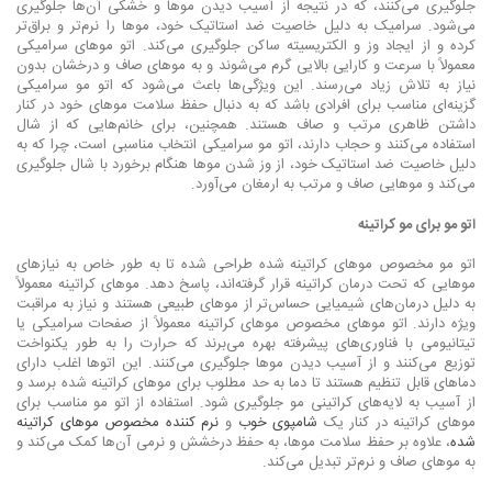
جلوگیری می‌کنند، که در نتیجه از آسیب دیدن موها و خشکی آن‌ها جلوگیری
می‌شود. سرامیک به دلیل خاصیت ضد استاتیک خود، موها را نرم‌تر و براق‌تر
کرده و از ایجاد وز و الکتریسیته ساکن جلوگیری می‌کند. اتو موهای سرامیکی
معمولاً با سرعت و کارایی بالایی گرم می‌شوند و به موهای صاف و درخشان بدون
نیاز به تلاش زیاد می‌رسند. این ویژگی‌ها باعث می‌شود که اتو مو سرامیکی
گزینه‌ای مناسب برای افرادی باشد که به دنبال حفظ سلامت موهای خود در کنار
داشتن ظاهری مرتب و صاف هستند. همچنین، برای خانم‌هایی که از شال
استفاده می‌کنند و حجاب دارند، اتو مو سرامیکی انتخاب مناسبی است، چرا که به
دلیل خاصیت ضد استاتیک خود، از وز شدن موها هنگام برخورد با شال جلوگیری
می‌کند و موهایی صاف و مرتب به ارمغان می‌آورد.
اتو مو برای مو کراتینه
اتو مو مخصوص موهای کراتینه شده طراحی شده تا به طور خاص به نیازهای
موهایی که تحت درمان کراتینه قرار گرفته‌اند، پاسخ دهد. موهای کراتینه معمولاً
به دلیل درمان‌های شیمیایی حساس‌تر از موهای طبیعی هستند و نیاز به مراقبت
ویژه دارند. اتو موهای مخصوص موهای کراتینه معمولاً از صفحات سرامیکی یا
تیتانیومی با فناوری‌های پیشرفته بهره می‌برند که حرارت را به طور یکنواخت
توزیع می‌کنند و از آسیب دیدن موها جلوگیری می‌کنند. این اتوها اغلب دارای
دماهای قابل تنظیم هستند تا دما به حد مطلوب برای موهای کراتینه شده برسد و
از آسیب به لایه‌های کراتینی مو جلوگیری شود. استفاده از اتو مو مناسب برای
موهای کراتینه در کنار یک
شامپوی خوب
و
نرم کننده مخصوص موهای کراتینه
شده
، علاوه بر حفظ سلامت موها، به حفظ درخشش و نرمی آن‌ها کمک می‌کند و
به موهای صاف و نرم‌تر تبدیل می‌کند.