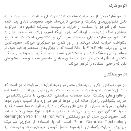
اتو مو شارک
اتو مو شارک یکی از محصولات شناخته شده در دنیای مراقبت از مو است که به
دلیل تکنولوژی‌های پیشرفته و طراحی کاربرپسند خود، محبوبیت زیادی پیدا کرده
است. این اتو مو با استفاده از حرارت و سیستم پیشرفته تنظیم دما، می‌تواند
موهایی صاف و درخشان ایجاد کند بدون اینکه آسیب زیادی به ساختار مو وارد
کند. اتو مو شارک دارای صفحات سرامیکی و تیتانیومی است که به توزیع
یکنواخت حرارت کمک می‌کند و از وز شدن مو جلوگیری می‌کند. معروف‌ترین
مدل این برند، Shark FlexStyle است که با ویژگی‌های منحصر به فرد خود، از
جمله توانایی خشک کردن و حالت‌دهی همزمان، برای کاربران حرفه‌ای و خانگی
انتخابی ایده‌آل است. این مدل همچنین طراحی منحصر به فرد و سبک فشرده‌ای
دارد که راحتی استفاده را فراهم می‌کند.
اتو مو رمینگتون
اتو مو رمینگتون یکی از برندهای معتبر در زمینه ابزارهای مراقبت از مو است که
به دلیل کیفیت بالا و قیمت مناسب، محبوبیت زیادی دارد. این اتو مو با استفاده
از فناوری‌های پیشرفته مانند صفحات سرامیکی، تیتانیومی یا مایکروپلاتینیومی،
حرارت یکنواختی را برای صاف کردن موها فراهم می‌آورد و از آسیب دیدن موها
جلوگیری می‌کند. بسیاری از مدل‌های رمینگتون دارای تنظیمات دما هستند که به
مصرف‌کنندگان این امکان را می‌دهد تا دما را مطابق با نوع موهای خود تنظیم
کنند. معروف‌ترین مدل اتو مو رمینگتون Remington Pro 1" Flat Iron with
Pearl Ceramic Technology است که با استفاده از فناوری سرامیک
مرواریدی، حرارت یکنواختی را به موها منتقل کرده و نتیجه‌ای صاف و درخشان به