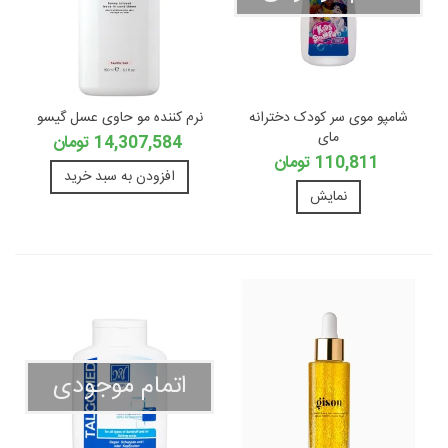
شامپو موی سر کودک دخترانه
نرم کننده مو حاوی عسل گیسو
مای
14,307,584 تومان
110,811 تومان
افزودن به سبد خرید
نمایش
اتمام موجودی