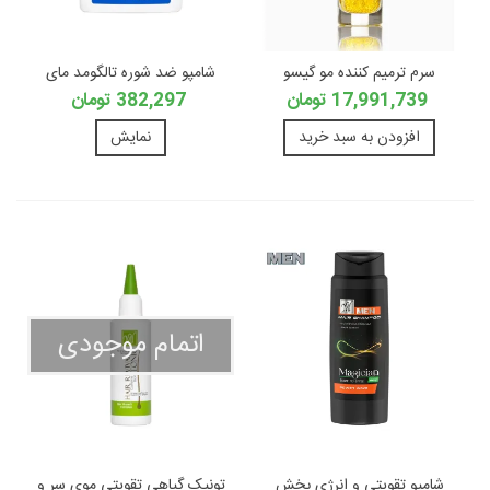
سرم ترمیم کننده مو گیسو
شامپو ضد شوره تالگومد مای
17,991,739 تومان
382,297 تومان
افزودن به سبد خرید
نمایش
اتمام موجودی
شامپو تقویتى و انرژى بخش
تونیک گیاهی تقویتی موی سر و