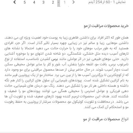
نمایش 1 - 60 از 254 آیتم
5
4
3
2
1
خرید محصولات مراقبت از مو
همان طور که اکثر افراد برای داشتن ظاهری زیبا به پوست خود اهمیت ویژه ای می دهند،
داشتن موهایی زیبا و سالم نیز در زیبایی چهره بسیار تاثیر گذار است. اگر جزء افرادی
هستید که به طور مرتب موهای خود را با حرارت حالت می دهید احتمالا با نشانه های
تارهای آسیب دیده مثل خشکی، شکستگی، دو شاخه شدن انتهای مو یا موخوره آشنایی
دارید. حتی موهای طبیعی نیز در اثر عواملی مانند
برس
کشیدن نامناسب، استفاده از نوع
نامرغوب برس، بافت مو، اشعه ماورا بنفش، آب شور و کلر یا سایر عوامل محیطی ممکن
است دچار آسیب شوند. در حال حاضر بیش از صدها محصول مراقبتی برای مو وجود دارد
که از کوچکترین تا بزرگترین آسیب ها را از بین می برد. ساختار مو از یک پروتیین فیبر مانند
به نام کراتین تشکیل شده است. پیوندهای شیمیایی آن سلول های کراتین را کنار هم نگه
داشته و هسته داخلی هر تار مو را تشکیل می دهند. رنگ مو، درمان های شیمیایی، حالت
دهی فیزیکی و عوامل استرس زا محیطی همگی می توانند پیوندهای مو را ضعیف و
شکننده کنند. هدف این محصولات ترمیم کننده بهبود تارهای ضعیف شده و تقویت آن ها
می باشد. در محافظت و تقویت کوتیکول مو، محصولات سرشار از پروتیین به حفظ رطوبت
مو و استحکام آن کمک می کنند.
انواع
محصولات مراقبت از مو