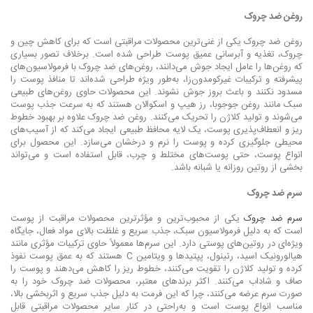
روغن ضد چروک
روغن ضد چروک یکی از غنی‌ترین محصولات مراقبتی است که برای کاهش چین و
چروک، تغذیه و آبرسانی عمیق پوست طراحی شده است. برخلاف تصور بسیاری
که روغن‌ها را عامل ایجاد جوش می‌دانند، روغن‌های ضد چروک با فرمولاسیون‌های
پیشرفته و ترکیبات غیرکومدون‌زا، به‌طور ویژه طراحی شده‌اند تا منافذ پوست را
مسدود نکنند و باعث بروز جوش نشوند. این محصولات حاوی روغن‌های طبیعی
سبک مانند روغن جوجوبا، رز هیپ و اسکوالان هستند که به سرعت جذب پوست
می‌شوند و تولید کلاژن را تحریک می‌کنند. روغن ضد چروک علاوه بر بهبود خطوط
ریز و انعطاف‌پذیری پوست، یک لایه محافظ طبیعی ایجاد می‌کند که از آسیب‌های
محیطی جلوگیری کرده و پوست را نرم و درخشان می‌سازد. این محصول برای
انواع پوست، حتی پوست‌های مختلط و چرب، قابل استفاده است و می‌تواند
بخشی از روتین روزانه یا شبانه باشد.
سرم ضد چروک
سرم ضد چروک
یکی از محبوب‌ترین و مؤثرترین محصولات مراقبت از پوست
است که به دلیل فرمولاسیون سبک، جذب سریع و غلظت بالای مواد فعال، جایگاه
ویژه‌ای در روتین‌های پوستی دارد. این سرم‌ها معمولاً حاوی ترکیبات مؤثری مانند
هیالورونیک اسید، رتینول، پپتیدها و ویتامین C هستند که به عمق پوست نفوذ
کرده و تولید کلاژن را تقویت می‌کنند، خطوط ریز را کاهش می‌دهند و پوست را
صاف و شاداب می‌کنند. اکثر برندهای معتبر، محصولات ضد چروک خود را به
صورت سرم عرضه می‌کنند، چرا که این فرمت به دلیل جذب سریع و اثربخشی بالا،
مناسب انواع پوست است و به‌راحتی در کنار سایر محصولات مراقبتی قابل