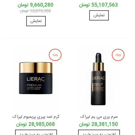
55,107,563 تومان
9,660,280 تومان
12,075,350 تومان
نمایش
نمایش
ویژه
ویژه
سرم پری می یم لیراک
کرم ضد پیری پریمیوم لیراک
28,381,150 تومان
28,985,068 تومان
افزودن به سبد خرید
افزودن به سبد خرید