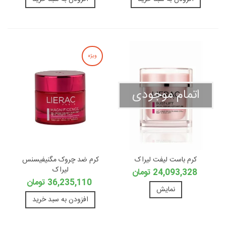
ویژه
اتمام موجودی
کرم باست لیفت لیراک
کرم ضد چروک مگنیفیسنس
لیراک
24,093,328 تومان
36,235,110 تومان
نمایش
افزودن به سبد خرید