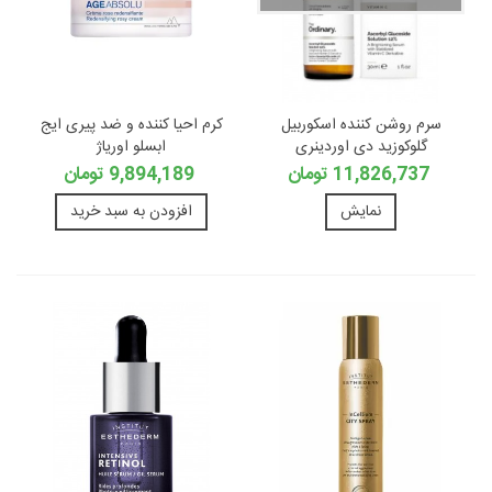
سرم روشن کننده اسکوربیل
کرم احیا کننده و ضد پیری ایج
گلوکوزید دی اوردینری
ابسلو اوریاژ
11,826,737 تومان
9,894,189 تومان
نمایش
افزودن به سبد خرید