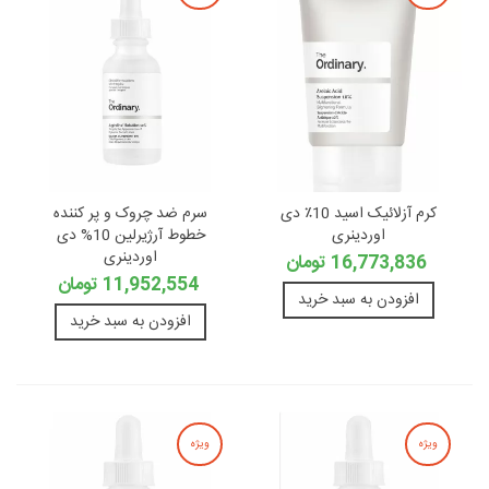
کرم آزلائيک اسید 10٪ دی
سرم ضد چروک و پر کننده
اوردینری
خطوط آرژیرلین 10% دی
اوردینری
16,773,836 تومان
11,952,554 تومان
افزودن به سبد خرید
افزودن به سبد خرید
ویژه
ویژه