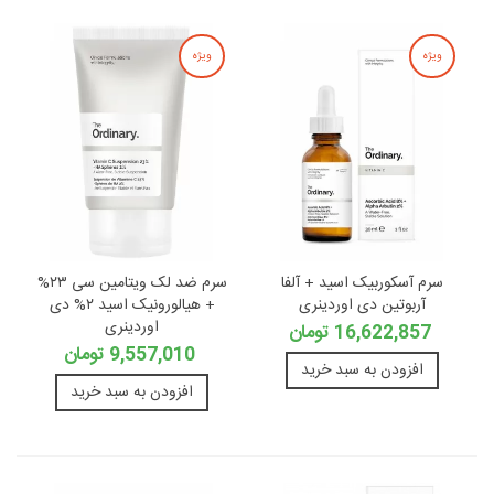
ویژه
ویژه
سرم آسکوربیک اسید + آلفا
سرم ضد لک ویتامین سی ۲۳%
آربوتین دی اوردینری
+ هیالورونیک اسید ۲% دی
اوردینری
16,622,857 تومان
9,557,010 تومان
افزودن به سبد خرید
افزودن به سبد خرید