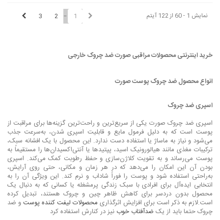
نمایش 1 - 60 از 122 آیتم
3
2
1
خرید اینترنتی محصولات مراقبی صورت ضد چروک خارجی
انواع محصول ضد چروک پوست صورت
اسپری ضد چروک
اسپری ضد چروک صورت یکی از سریع‌ترین و راحت‌ترین گزینه‌ها برای مراقبت از
پوست است که به دلیل فرمول مایع و قابلیت اسپری شدن، به‌سرعت جذب
می‌شود و نیاز به ماساژ یا استفاده دست ندارد. این محصول با یک افشانه سبک،
ترکیبات مغذی مانند هیالورونیک اسید، پپتیدها یا آنتی‌اکسیدان‌ها را مستقیماً به
پوست می‌رساند و به تقویت کلاژن‌سازی و حفظ رطوبت کمک می‌کند. اسپری
بودن آن این امکان را می‌دهد که در هر زمان و مکانی، حتی روی آرایش،
به‌راحتی استفاده شود و پوست را فوراً شاداب و نرم کند. این ویژگی آن را به
انتخابی ایده‌آل برای افرادی با سبک زندگی پرمشغله یا کسانی که به دنبال یک
محصول بدون دردسر برای کاهش ظاهر چین و چروک هستند، تبدیل کرده
است.لازم به ذکر است برای افزایش اثرگذاری
محصولات لیفت کننده پوست
و ضد
چروک حتما باید از یک
ضدآفتاب خوب
نیز در کنارش استفاده کرد