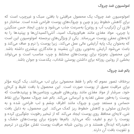
امولسیون ضد چروک
امولوسیون ضد چروک یک محصول مراقبتی با بافتی سبک و غیرچرب است که
برای کاهش خطوط ریز و چین و چروک‌های پوست طراحی شده است. ساختار دو
فازی آن (ترکیب آب و روغن) به‌سرعت جذب می‌شود و بدون ایجاد حس سنگینی
یا چربی، مواد مغذی مانند هیالورونیک اسید، آنتی‌اکسیدان‌ها و پپتیدها را به
لایه‌های عمقی پوست می‌رساند. یکی از ویژگی‌های برجسته امولوسیون این است
که به‌عنوان یک پایه آرایشی عالی عمل می‌کند، زیرا پوست را نرم و صاف می‌کند و
باعث می‌شود آرایش به‌خوبی روی آن بنشیند و ماندگاری بیشتری داشته باشد.
این محصول به‌ویژه برای پوست‌های مختلط و چرب مناسب است و می‌تواند
بخشی از روتین روزانه برای داشتن پوستی شاداب، یکدست و جوان باشد.
بالم ضد چروک
برخلاف تصور عموم که بالم را فقط محصولی برای لب می‌دانند، یک گزینه مؤثر
برای مراقبت عمیق از پوست صورت است. این محصول با بافت غلیظ و کره‌ای
خود، سرشار از مواد مغذی مانند روغن‌های طبیعی، ویتامین‌ها و پپتیدهاست که
پوست را به‌طور عمقی تغذیه و آبرسانی می‌کند. بالم ضد چروک معمولاً برای نقاط
حساس و مستعد چین و چروک مانند اطراف چشم و لب طراحی شده و به
بازسازی سلولی و کاهش خطوط ریز کمک می‌کند. این محصول، به دلیل بافت
غنی، لایه‌ای محافظ روی پوست ایجاد می‌کند که از تبخیر رطوبت جلوگیری کرده و
پوست را نرم و لطیف نگه می‌دارد. بالم‌ها به‌ویژه برای پوست‌های خشک و
دهیدراته ایده‌آل هستند و در روتین شبانه مراقبت پوست نقش مؤثری در ترمیم
و تقویت بافت آن دارند.