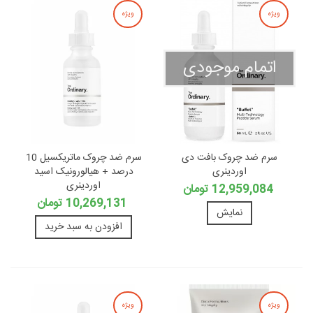
ویژه
ویژه
اتمام موجودی
سرم ضد چروک بافت دی
سرم ضد چروک ماتریکسیل 10
اوردینری
درصد + هیالورونیک اسید
اوردینری
12,959,084 تومان
10,269,131 تومان
نمایش
افزودن به سبد خرید
ویژه
ویژه