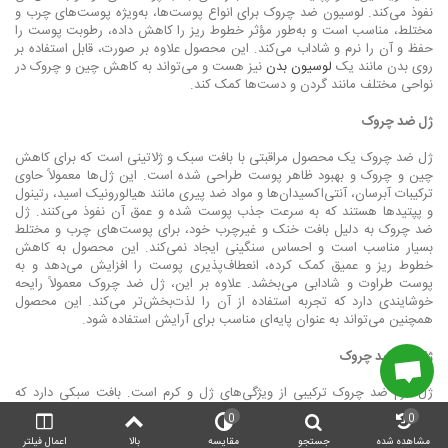
نفوذ می‌کند. لوسیون ضد چروک برای انواع پوست‌ها، به‌ویژه پوست‌های چرب و
مختلط، مناسب است و به‌طور مؤثر خطوط ریز را کاهش داده، رطوبت پوست را
حفظ و آن را نرم و شاداب می‌کند. این محصول علاوه بر صورت، قابل استفاده بر
روی بدن مانند یک
لوسیون بدن
نیز هست و می‌تواند به کاهش چین و چروک در
نواحی مختلف مانند گردن و دست‌ها کمک کند.
ژل ضد چروک
ژل ضد چروک یک محصول مراقبتی با بافت سبک و ژلاتینی است که برای کاهش
چین و چروک و بهبود ظاهر پوست طراحی شده است. این ژل‌ها معمولاً حاوی
ترکیبات آبرسان، آنتی‌اکسیدان‌ها و مواد ضد پیری مانند هیالورونیک اسید، رتینول
و پپتیدها هستند که به سرعت جذب پوست شده و عمق آن نفوذ می‌کنند. ژل
ضد چروک به دلیل بافت خنک و غیرچرب خود، برای پوست‌های چرب و مختلط
بسیار مناسب است و احساس سنگینی ایجاد نمی‌کند. این محصول به کاهش
خطوط ریز و عمیق کمک کرده، انعطاف‌پذیری پوست را افزایش می‌دهد و به
پوست طراوت و شادابی می‌بخشد. علاوه بر این، ژل ضد چروک معمولاً رایحه
خوشایندی دارد که تجربه استفاده از آن را لذت‌بخش‌تر می‌کند. این محصول
همچنین می‌تواند به عنوان پایه‌ای مناسب برای آرایش استفاده شود.
ژل کرم ضد چروک
ژل کرم ضد چروک ترکیبی از ویژگی‌های ژل و کرم است. بافت سبکی دارد که
سریع جذب پوست می‌شود و در عین حال پوست را مرطوب نگه می‌دارد. برخلاف
0
0
ژل‌ها که ممکن است احساس خشکی ایجاد کنند، ژل کرم به پوست نرمی و
مشاهده شده
جستجو
مقایسه
بالا
اعمال فیلتر
لطافت می‌بخشد بدون اینکه حس سنگینی داشته باشد. همچنین، نسبت به