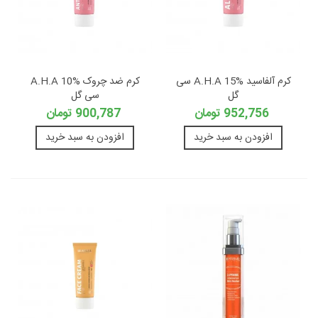
کرم آلفاسید A.H.A 15% سی
کرم ضد چروک A.H.A 10%
گل
سی گل
952,756 تومان
900,787 تومان
افزودن به سبد خرید
افزودن به سبد خرید