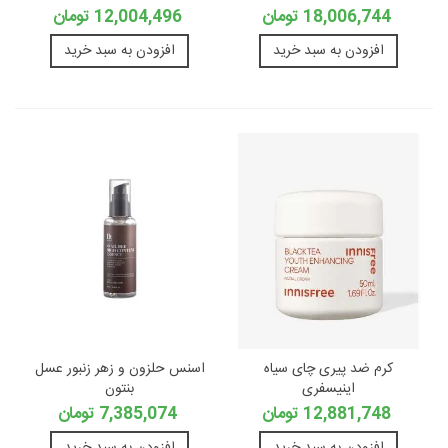
18,006,744 تومان
12,004,496 تومان
افزودن به سبد خرید
افزودن به سبد خرید
کرم ضد پیری چای سیاه
اسنس حلزون و زهر زنبور عسل
اینیسفری
بنتون
12,881,748 تومان
7,385,074 تومان