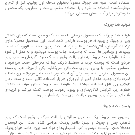
استفاده است. سرم ضد چروک معمولاً به‌عنوان مرحله اول روتین، قبل از کرم یا
مرطوب‌کننده استفاده می‌شود و با استفاده منظم، پوست را جوان‌تر، یکدست‌تر و
مقاوم‌تر در برابر آسیب‌های محیطی می‌کند.
فلوئید ضد چروک
فلوئید ضد چروک یک محصول مراقبتی با بافت سبک و مایع است که برای کاهش
چین و چروک و بهبود ظاهر پوست طراحی شده است. این محصول معمولاً حاوی
ترکیبات آبرسان، آنتی‌اکسیدان‌ها و ترکیبات ضد پیری مانند هیالورونیک اسید،
پپتیدها و ویتامین‌ها است که به‌سرعت جذب پوست می‌شود و به عمق آن نفوذ
می‌کند. فلوئید ضد چروک به دلیل بافت رقیق و سبک خود، گزینه‌ای مناسب برای
افرادی است که پوست چرب یا مختلط دارند، چرا که به‌راحتی جذب می‌شود و
احساس سنگینی یا چربی روی پوست باقی نمی‌گذارد. یکی از ویژگی‌های برجسته
این محصول، مقرون به صرفه بودن آن است، چرا که به دلیل فرمولاسیون غلیظ و
قدرت بالای جذب، مقدار کمی از آن برای هر بار استفاده کافی است و مدت زمان
طولانی‌تری قابل استفاده خواهد بود. فلوئید ضد چروک به‌طور مؤثر به کاهش
خطوط ریز، افزایش کلاژن‌سازی و بهبود رطوبت پوست کمک می‌کند و گزینه‌ای
اقتصادی و مؤثر برای روتین مراقبت از پوست به شمار می‌رود.
لوسیون ضد چروک
لوسیون ضد چروک یک محصول مراقبتی با بافت سبک و رقیق است که برای
کاهش چین و چروک و بهبود ظاهر پوست طراحی شده است. این لوسیون
معمولاً حاوی ترکیبات آبرسان، آنتی‌اکسیدان‌ها و مواد ضد پیری مانند هیالورونیک
اسید، ویتامین C و پپتیدها است که به‌راحتی جذب پوست می‌شود و به عمق آن