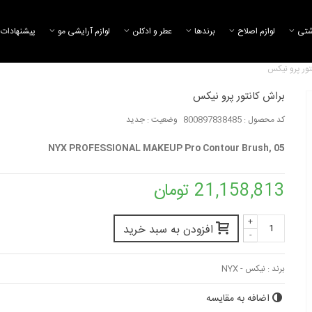
شتی
لوازم اصلاح
برند‌ها
عطر و ادکلن
لوازم آرایشی مو
پیشنهادات 
تور پرو نیکس
براش کانتور پرو نیکس
کد محصول :
800897838485
وضعیت :
جدید
NYX PROFESSIONAL MAKEUP Pro Contour Brush, 05
21,158,813 تومان
+
افزودن به سبد خرید
-
برند :
نیکس - NYX
اضافه به مقایسه