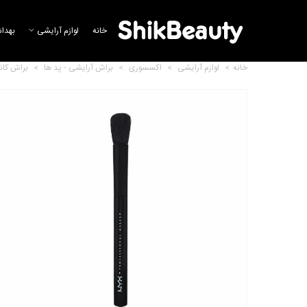
خانه
لوازم آرایشی
بهدا
خانه
>
لوازم آرایشی
>
اکسسوری
>
براش آرایشی - پد ها
>
براش کان