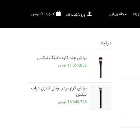
ویژه
مجله زیبایی
0
مورد
-
0 تومان
ورود/ثبت نام
مرتبط
براش چند کاره بافینگ نیکس
11,651,852 تومان
براش کرم پودر توتال کنترل دراپ
نیکس
16,640,748 تومان