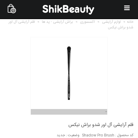
0
خانه
>
لوازم آرایشی
>
اکسسوری
>
براش آرایشی - پد ها
>
قلم آرایشی آل اور
شدو براش نیکس
قلم آرایشی آل اور شدو براش نیکس
کد محصول :
Shadow Pro Brush
وضعیت :
جدید