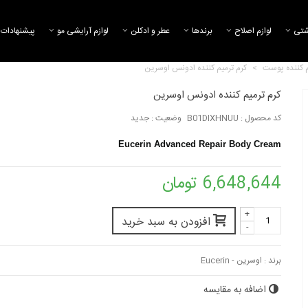
شتی
لوازم اصلاح
برند‌ها
عطر و ادکلن
لوازم آرایشی مو
پیشنهادات 
م کننده پوست
>
کرم ترمیم کننده ادونس اوسرین
کرم ترمیم کننده ادونس اوسرین
کد محصول :
B01DIXHNUU
وضعیت :
جدید
Eucerin Advanced Repair Body Cream
6,648,644 تومان
+
افزودن به سبد خرید
-
برند :
اوسرین - Eucerin
اضافه به مقایسه