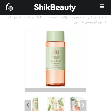
0
خانه
>
بهداشتی
>
محصولات مراقبت از پوست
>
پاک کننده ها
>
تونر - تونیک
>
تونر گلو پیکسی 100 میل