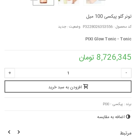
تونر گلو پیکسی 100 میل
کد محصول :
P3228026353556
وضعیت :
جدید
PIXI Glow Tonic - Tonic
8,726,345 تومان
+
-
افزودن به سبد خرید
برند :
پیکسی - PIXI
اضافه به مقایسه
مرتبط