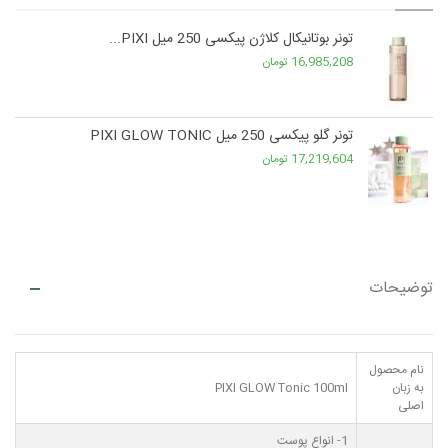
تونر بوتانیکال کلاژن پیکسی 250 میل PIXI...
16,985,208 تومان
تونر گلو پیکسی 250 میل PIXI GLOW TONIC
17,219,604 تومان
توضیحات
نام محصول
به زبان
PIXI GLOW Tonic 100ml
اصلی
1- انواع پوست