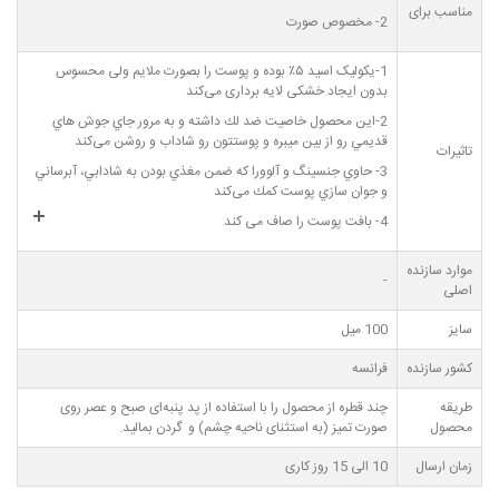
مناسب برای
2- مخصوص صورت
1-یکولیک اسید ۵٪ بوده و پوست را بصورت ملایم ولی محسوس
بدون ایجاد خشکی لایه برداری می‌کند
2-اين محصول خاصيت ضد لك داشته و به مرور جاي جوش هاي
قديمي رو از بين ميبره و پوستتون رو شاداب و روشن می‌کند
تاثیرات
3- حاوي جنسينگ و آلوورا كه ضمن مغذي بودن به شادابي، آبرساني
و جوان سازي پوست كمك می‌کند
4- بافت پوست را صاف می کند
موارد سازنده
-
اصلی
سایز
100 میل
کشور سازنده
فرانسه
طریقه
چند قطره از محصول را با استفاده از پد پنبه‌ای صبح و عصر روی
محصول
صورت تمیز (به استثنای ناحیه چشم) و گردن بمالید.
زمان ارسال
10 الی 15 روز کاری