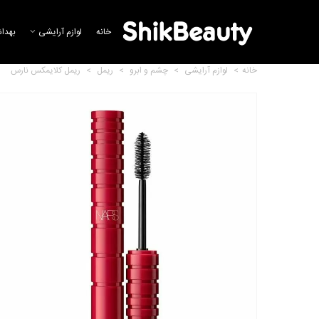
خانه
لوازم آرایشی
بهدا
خانه
>
لوازم آرایشی
>
چشم و ابرو
>
ریمل
>
ریمل کلایمکس نارس
ریمل حجم دهنده مکس فکتور
8,152,900 تومان
ریمل حجم دهنده بیگ شات
میبلین
8,937,336 تومان