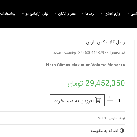
شتی
لوازم اصلاح
برند‌ها
عطر و ادکلن
لوازم آرایشی مو
پیشنهادات 
ریمل کلایمکس نارس
کد محصول :
3425004448797
وضعیت :
جدید
ریمل این اکستریم سه بعدی مک
ریمل حجم دهنده ا
Mac In Extreme...
کیکو
Nars Climax Maximum Volume Mascara
20,132,333 تومان
8,066,698 تومان
29,452,350 تومان
ریمل حجم دهنده موسیو بیگ
ریمل ضد آب کیکو
لانکوم
9,354,206 تومان
+
15,487,112 تومان
افزودن به سبد خرید
-
برند :
نارس - Nars
اضافه به مقایسه