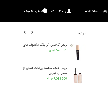
ویژه
مجله زیبایی
0
مورد
-
0 تومان
ورود/ثبت نام
مرتبط
کسترا اسکالپ
ریمل گرجس آیز بلک دایموند مای
626,081 تومان
ریمل حجم دهنده پرفکت استروکز
مینی رر بیوتی
7,083,209 تومان