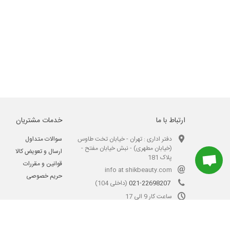
ارتباط با ما
خدمات مشتریان
دفتر اداری : تهران - خیابان تخت طاوس
سوالات متداول
(خیابان مطهری) - نبش خیابان مفتح -
ارسال و تعویض کالا
پلاک 181
قوانین و مقررات
info at shikbeauty.com
حریم خصوصی
021-22698207
(داخلی 104)
ساعت کار 9 الی 17