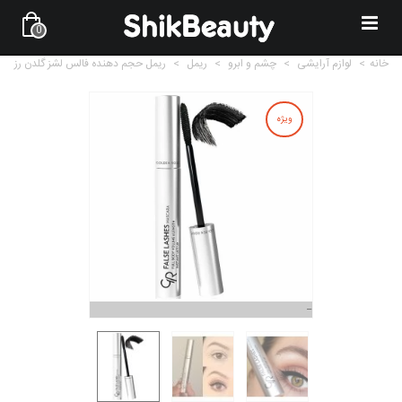
0
خانه
>
لوازم آرایشی
>
چشم و ابرو
>
ریمل
>
ریمل حجم دهنده فالس لشز گلدن رز
ویژه