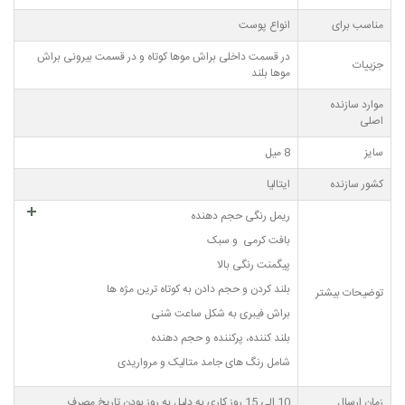
مناسب برای
انواع پوست
در قسمت داخلی براش موها کوتاه و در قسمت بیرونی براش
جزییات
موها بلند
موارد سازنده
اصلی
سایز
8 میل
کشور سازنده
ایتالیا
ریمل رنگی حجم دهنده
بافت کرمی و سبک
پیگمنت رنگی بالا
بلند کردن و حجم دادن به کوتاه ترین مژه ها
توضیحات بیشتر
براش فیبری به شکل ساعت شنی
بلند کننده، پرکننده و حجم دهنده
شامل رنگ های جامد متالیک و مرواریدی
زمان ارسال
10 الی 15 روز کاری به دلیل به روز بودن تاریخ مصرف