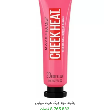
رژگونه مایع چیک هیت میبلین
8,765,832 تومان