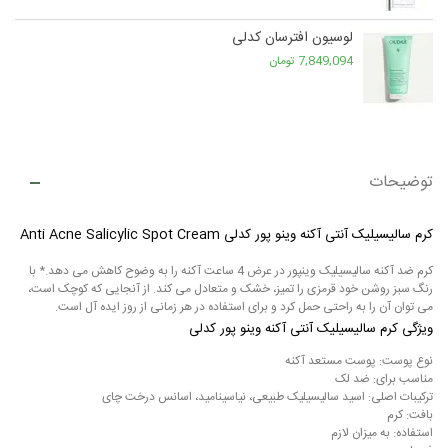
لوسیون افترسان کدلی
7,849,094 تومان
توضیحات
کرم سالیسیلیک آنتی آکنه وینو پور کدلی Anti Acne Salicylic Spot Cream
کرم ضد آکنه سالیسیلیک وینپور در عرض 4 ساعت آکنه را به وضوح کاهش می دهد.* با
رنگ سبز روشن خود قرمزی را تمیز، خشک و متعادل می کند. از آنجایی که کوچک است،
می توان آن را به راحتی حمل کرد و برای استفاده در هر زمانی از روز ایده آل است.
ویژگی کرم سالیسیلیک آنتی آکنه وینو پور کدلی
نوع پوست: پوست مستعد آکنه
مناسب برای: ضد لک
ترکیبات اصلی: اسید سالیسیلیک طبیعی، نیاسینامید، اسانس درخت چای
بافت: کرم
استفاده: به میزان لازم