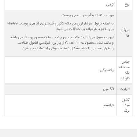
نوع
کرمی
مرطوب کننده و آبرسان عمقی پوست
به لطف فرمول سرشار از روغن دانه انگور و گلیسیرین گیاهی، پوست لافاصله
نرم، تغذیه، هیدراته و محافظت می شود
ویژگی
ها
این محصول مورد تایید متخصصین چشم و متخصصین پوست می باشد
و مانند تمام محصولات Caudalie از پارابن، فنوکسی اتانول، فتالات،
روغنهای معدنی یا مواد تشکیل دهنده حیوانی استفاده نمی شود.
جنس
محفظه
پلاستیکی
نگه
دارنده
ظرفیت
50 میل
کشور
مبدا
فرانسه
برند