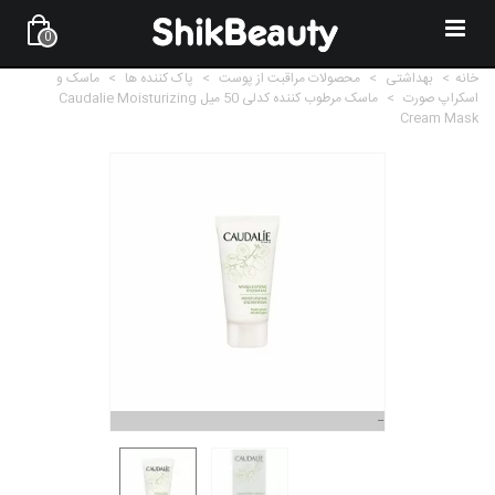
0
خانه
>
بهداشتی
>
محصولات مراقبت از پوست
>
پاک کننده ها
>
ماسک و
اسکراپ صورت
>
ماسک مرطوب کننده کدلی 50 میل Caudalie Moisturizing
Cream Mask