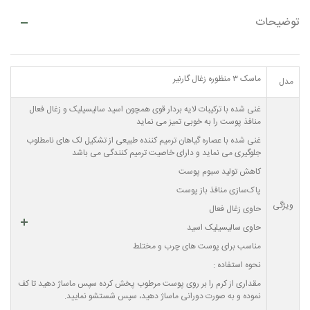
توضیحات
ماسک ۳ منظوره زغال گارنیر
مدل
غنی شده با ترکیبات لایه بردار قوی همچون اسید سالیسیلیک و زغال فعال
منافذ پوست را به خوبی تمیز می نماید
غنی شده با عصاره گیاهان ترمیم کننده طبیعی از تشکیل لک های نامطلوب
جلوگیری می نماید و دارای خاصیت ترمیم کنندگی می باشد
کاهش تولید سبوم پوست
پاک‌سازی منافذ باز پوست
ویژگی
حاوی زغال فعال
حاوی سالیسیلیک اسید
مناسب برای پوست های چرب و مختلط
نحوه استفاده :
مقداری از کرم را بر روی پوست مرطوب پخش کرده سپس ماساژ دهید تا کف
نموده و به صورت دورانی ماساژ دهید، سپس شستشو نمایید.