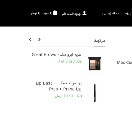
ویژه
مجله زیبایی
0
مورد
-
0 تومان
ورود/ثبت نام
مرتبط
سایه ابرو مک - Great Brows
7,637,053 تومان
Mac Con
فیس مک -
پرایمر لب مک - Lip Base -
Prep + Prime Lip
Studio 
10,693,028 تومان