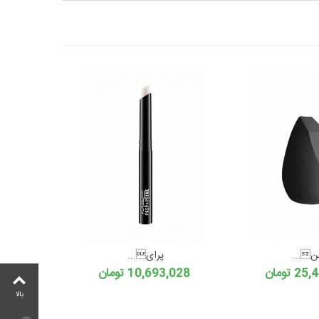
ن...
پرای...
 تومان
10,693,028 تومان
بالا