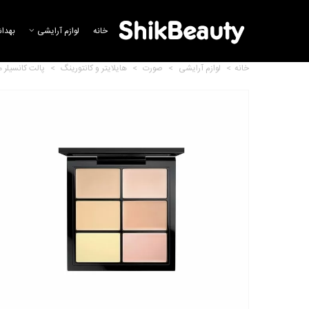
خانه
لوازم آرایشی
بهدا
خانه
>
لوازم آرایشی
>
صورت
>
هایلایتر و کانتورینگ
>
پالت کانسیلر 
کانسیلر آبرسان مک - Studio
Waterweight Concealer
18,280,077 تومان
فرمژه مک MAC Full Lash
Curler
12,361,834 تومان