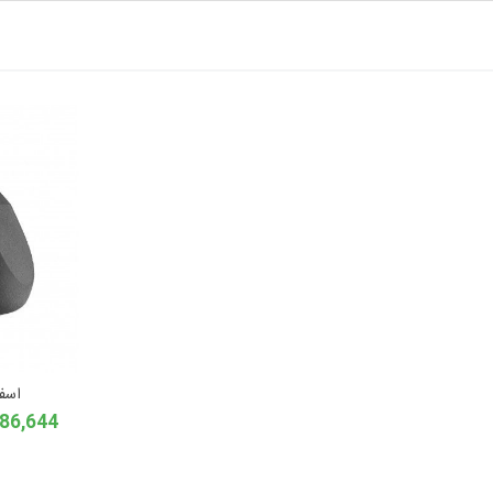
اسف
25,486,644