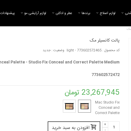
شتی
لوازم اصلاح
برند‌ها
عطر و ادکلن
لوازم آرایشی مو
پیشنهادات 
مک
پالت کانسیلر مک
کد محصول :
773602572465 - light
وضعیت :
جدید
پالت سایه 12 رنگ مک -
مداد ابرو مک
Eyeshadow Palette - Art...
10,568,574 تومان
ceal Palette - Studio Fix Conceal and Correct Palette Medium
10,938,474 تومان
773602572472
پالت سایه 9 رنگ مک -
کرم پودر استدیو 
Face and Body...
Eyeshadow Palette - Eye...
23,267,945 تومان
6,044,218 تومان
24,795,541 تومان
Mac Studio Fix
Conceal and
Correct Palette
+
افزودن به سبد خرید
-