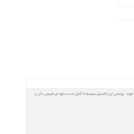
ده شوند. پوشش این کانسیلر متوسط تا کامل است، جلوه ای طبیعی دارد و