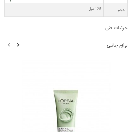
125 میل
حجم
جزئیات فنی
لوازم جانبی