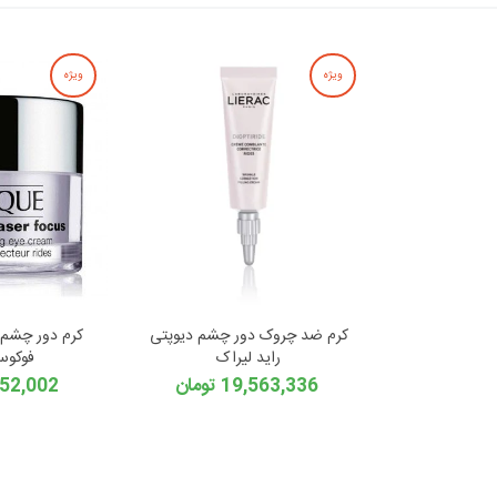
ویژه
ویژه
کرم ضد چروک دور چشم دیوپتی
کرم دور چشم ت
راید لیراک
فوکوس
19,563,336 تومان
36,152,002