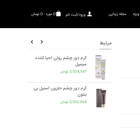
ویژه
مجله زیبایی
0
مورد
-
0 تومان
ورود/ثبت نام
مرتبط
میم کننده
کرم دور چشم رولی احیا کننده
سیمپل
3,924,547 تومان
دور چشم
کرم دور چشم حلزون اسنیل بی
بنتون
5,032,654 تومان