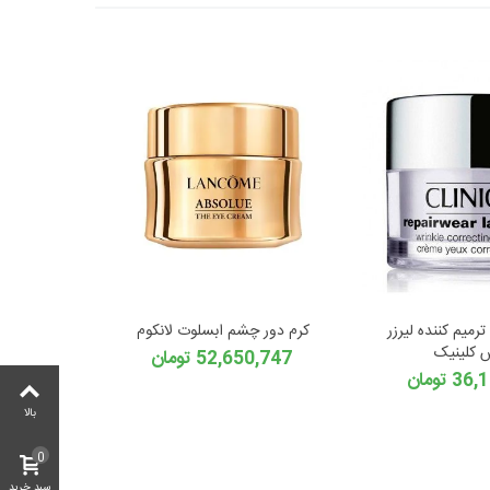
رمیم کننده لیرزر
کرم دور چشم ابسلوت لانکوم
 کلینیک
52,650,747 تومان
 تومان
بالا
0
سبد خرید