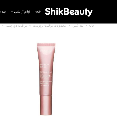
خانه
لوازم آرایشی
بهدا
خانه
>
بهداشتی
>
محصولات مراقبت از پوست
>
مراقبت دور چشم
>
کرم آبرسان دور چشم 4 % PHA
پرایم
1,478,716 تومان
کرم دور چشم سی گل
993,176 تومان