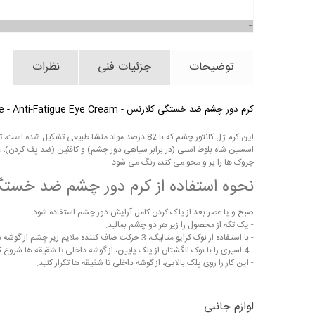
توضیحات
جزئیات فنی
نظرات
کرم دور چشم ضد خستگی کلارنس - Total Eye Revive - Anti-Fatigue Eye Cream
این کرم ژل کانتور چشم که با 82 درصد مواد منشا 
اسسین شاه بلوط اسبی (در برابر سیاهی دور چشم) و کافئین (ضد پف کردن)، ع
چروک ها را پر و محو می کند، رنگ می شود.
نحوه استفاده از کرم دور چشم ضد خست
صبح و یا عصر بعد از پاک کردن کامل آرایش دور چشم استفاده شود.
- یک تکه از محصول را زیر هر دو چشم بمالید.
- با استفاده از نوک کرایو متالیک، 3 حرکت صاف کننده ملایم زیر چشم از گوشه داخلی به گوشه بیرونی انجام دهید.
- 4 اسپری را با نوک انگشتان از پلک پایین، از گوشه داخلی تا شقیقه ها شروع کنید.
- این کار را روی پلک بالایی، از گوشه داخلی تا شقیقه ها تکرار کنید.
لوازم جانبی