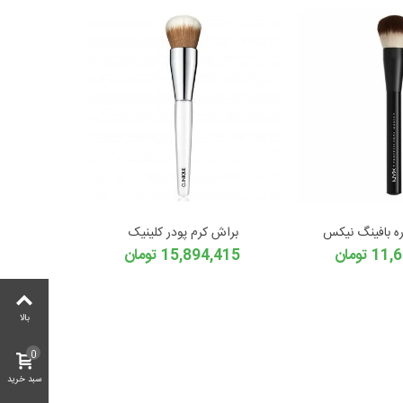
ره بافینگ نیکس
براش کرم پودر کلینیک
 تومان
15,894,415 تومان
بالا
0
سبد خرید