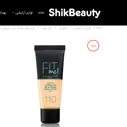
خانه
لوازم آرایشی
بهدا
خانه
>
لوازم آرایشی
>
صورت
>
کرم پودر
>
کرم پودر فیت می میبلین Maybelline Fit Me Matte Poreless Foundation
ویژه
کرم پودر مات اچ دی گابرینی
2,884,088 تومان