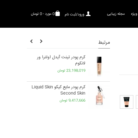
ویژه
مجله زیبایی
0
مورد
-
0 تومان
ورود/ثبت نام
مرتبط
ر ویت می
کرم پودر تینت آیدل اولترا ور
لانکوم
23,198,019 تومان
کرم پودر مایع کیکو Liquid Skin
Second Skin
9,417,666 تومان