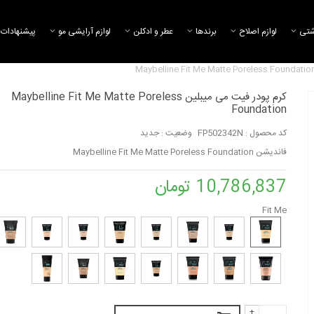
شتی
لوازم اصلاح
برند‌ها
عطر و ادکلن
لوازم آرایشی مو
پیشنهادات 
کرم پودر فیت می میبلین Maybelline Fit Me Matte Poreless
Foundation
کرم پودر استدیو فیس مک -
کرم اسکین ویل بی
کد محصول :
FP502342N
وضعیت :
جدید
Studio Face and Body...
نیکس
فاندیشن Maybelline Fit Me Matte Poreless Foundation
24,795,541 تومان
6,196,707 تومان
10,786,837 تومان
کرم پودر مات تاچ می گابرینی
مداد ابرو مک
Fit Me
2,228,459 تومان
10,568,574 تومان
+