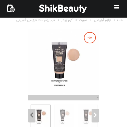
0
خانه
>
لوازم آرایشی
>
صورت
>
کرم پودر
>
کرم پودر مات تاچ می گابرینی
ویژه