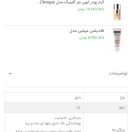
کرم پودر ایون بتر کلینیک مدل Clinique...
19,563,562 تومان
فاندیشن میبلین مدل
8,993,434 تومان
توضیحات
نوع
مایع
15
Spf
ماندگاری: ٢٤ساعت
پوشانندگی بالا، دارای جلوه ای مات و زیبا
ویژگی ها
دارای بافت سبک مناسب برای استفاده ی روزانه