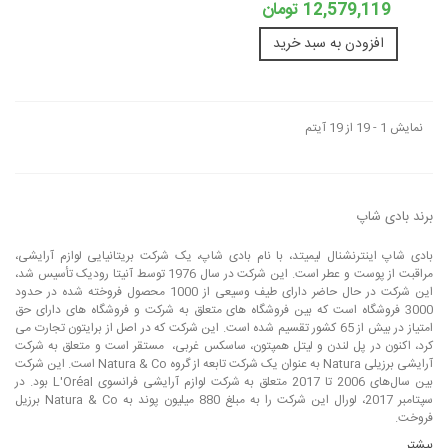
12,579,119 تومان
افزودن به سبد خرید
نمایش 1 - 19 از 19 آیتم
برند بادی شاپ
بادی شاپ اینترنشنال لیمیتد، با نام بادی شاپ، یک شرکت بریتانیایی لوازم آرایشی،
مراقبت از پوست و عطر است. این شرکت در سال 1976 توسط آنیتا رودیک تأسیس شد،
این شرکت در حال حاضر دارای طیف وسیعی از 1000 محصول فروخته شده در حدود
3000 فروشگاه است که بین فروشگاه های متعلق به شرکت و فروشگاه های دارای حق
امتیاز در بیش از 65 کشور تقسیم شده است. این شرکت که در اصل از برایتون تجارت می
کرد، اکنون در پل لندن و لیتل همپتون، ساسکس غربی، مستقر است و متعلق به شرکت
آرایشی برزیلی Natura به عنوان یک شرکت تابعه از گروه Natura & Co است. این شرکت
بین سال‌های 2006 تا 2017 متعلق به شرکت لوازم آرایشی فرانسوی L'Oréal بود. در
سپتامبر 2017، لورال این شرکت را به مبلغ 880 میلیون پوند به Natura & Co برزیل
فروخت.
بیشتر