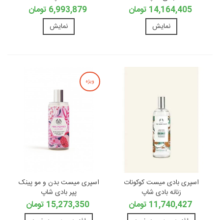
14,164,405 تومان
6,993,879 تومان
نمایش
نمایش
ویژه
اسپری بادی میست کوکونات
اسپری میست بدن و مو پینک
زنانه بادی شاپ
پپر بادی شاپ
11,740,427 تومان
15,273,350 تومان