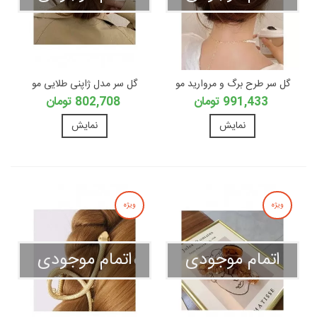
گل سر طرح برگ و مروارید مو
گل سر مدل ژاپنی طلایی مو
991,433 تومان
802,708 تومان
نمایش
نمایش
ویژه
ویژه
اتمام موجودی
اتمام موجودی