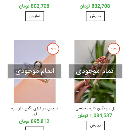
802,708 تومان
802,708 تومان
نمایش
نمایش
ویژه
ویژه
اتمام موجودی
اتمام موجودی
تل سر نگین داره مجلسی
کلیپس مو فلزی نگین دار نقره
ای
1,084,537 تومان
895,812 تومان
نمایش