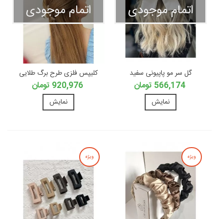
اتمام موجودی
اتمام موجودی
گل سر مو پاپیونی سفید
کلیپس فلزی طرح برگ طلایی
566,174 تومان
920,976 تومان
نمایش
نمایش
ویژه
ویژه