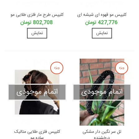
کلیپس مو قهوه ای شیشه ای
کلیپس طرح مار فلزی طلایی مو
427,776 تومان
802,708 تومان
نمایش
نمایش
ویژه
ویژه
اتمام موجودی
اتمام موجودی
تل سر نگین دار مشکی
کلیپس فلزی طلایی متالیک
درخشنده
ساده مو