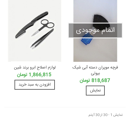
اتمام موجودی
فرچه موپران دسته آبی شیک
لوازم اصلاح ابرو برند شین
بیوتی
1,866,815 تومان
818,687 تومان
افزودن به سبد خرید
نمایش
نمایش 1 - 30 از 30 آیتم