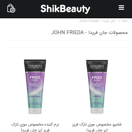
0
خانه
>
جان فریدا - John Frieda
محصولات جان فریدا - JOHN FRIEDA
شامپو مخصوص موی نازک فریز
نرم کننده مخصوص موی نازک
ایز جان فریدا
فریز ایز جان فریدا