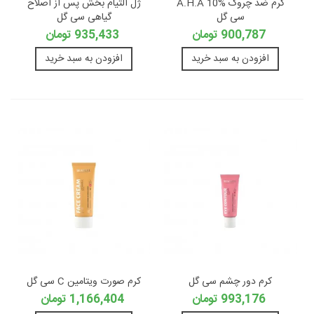
کرم ضد چروک A.H.A 10%
ژل التیام بخش پس از اصلاح
سی گل
گیاهی سی گل
900,787 تومان
935,433 تومان
افزودن به سبد خرید
افزودن به سبد خرید
کرم دور چشم سی گل
کرم صورت ویتامین C سی گل
993,176 تومان
1,166,404 تومان