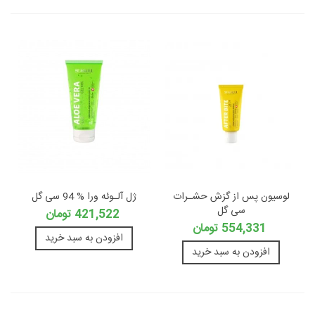
لوسیون پس از گزش حشـرات
ژل آلـوئه ورا % 94 سی گل
سی گل
421,522 تومان
554,331 تومان
افزودن به سبد خرید
افزودن به سبد خرید