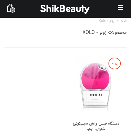
0
خانه
>
زولو - Xolo
محصولات زولو - XOLO
ویژه
دستگاه فیس واش سیلیکونی
شارژی زولو