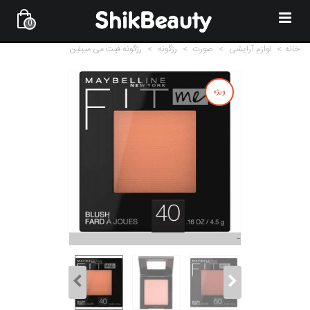
0
خانه
>
لوازم آرایشی
>
صورت
>
رژگونه
>
رژگونه فیت می میبلین
ویژه