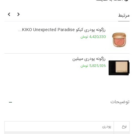
مرتبط
رژگونه پودری کیکو KIKO Unexpected Paradise...
4,420,330 تومان
رژگونه پودری میبلین
5,825,926 تومان
توضیحات
نوع
پودری