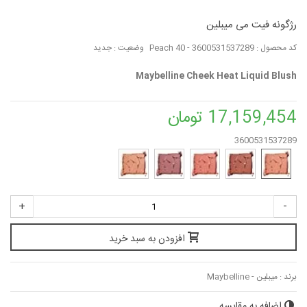
رژگونه فیت می میبلین
کد محصول :
3600531537289 - Peach 40
وضعیت :
جدید
Maybelline Cheek Heat Liquid Blush
17,159,454 تومان
3600531537289
+
-
افزودن به سبد خرید
برند :
میبلین - Maybelline
اضافه به مقایسه