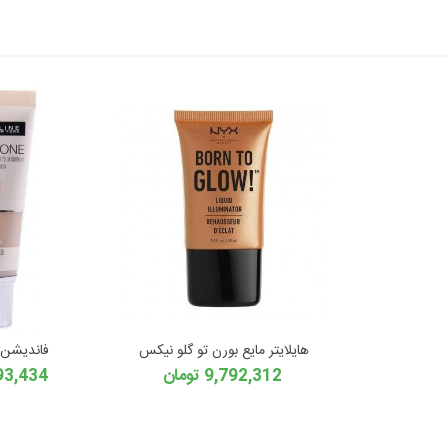
هایلایتر مایع بورن تو گلو نیکس
فاندیشن 
9,792,312 تومان
8,993,434 