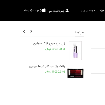
ویژه
مجله زیبایی
0
مورد
-
0 تومان
ورود/ثبت نام
مرتبط
تینگ دراما
ژل ابرو سوپر لاک میبلین
4,938,003 تومان
وپر استی میبلین
پالت رژ لب کالر دراما میبلین
5,030,346 تومان