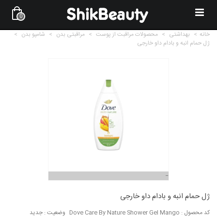
0
خانه
>
بهداشتی
>
محصولات مراقبت از پوست
>
مراقبتی بدن
>
شامپو بدن
>
ژل حمام انبه و بادام داو خارجی
ژل حمام انبه و بادام داو خارجی
کد محصول :
Dove Care By Nature Shower Gel Mango
وضعیت :
جدید