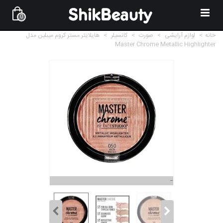
0
خانه
>
لوازم آرایشی
>
صورت
>
کانسیلر
>
هایلایتر مستر کروم میبلین مدل
Master Chrome Metallic Highlighter