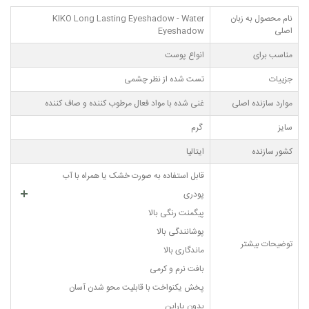
نام محصول به زبان
KIKO Long Lasting Eyeshadow - Water
اصلی
Eyeshadow
مناسب برای
انواع پوست
جزییات
تست شده از نظر چشمی
موارد سازنده اصلی
غنی شده با مواد فعال مرطوب کننده و صاف کننده
سایز
گرم
کشور سازنده
ایتالیا
قابل استفاده به صورت خشک یا همراه با آب
پودری
پیگمنت رنگی بالا
پوشانندگی بالا
توضیحات بیشتر
ماندگاری بالا
بافت نرم و کرمی
پخش یکنواخت با قابلیت محو شدن آسان
بدون پارابن