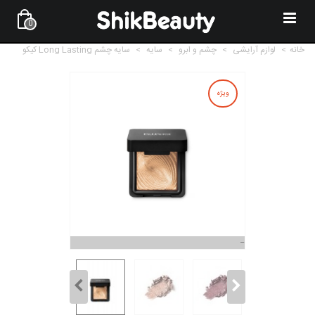
0
خانه
>
لوازم آرایشی
>
چشم و ابرو
>
سایه
>
سایه چشم Long Lasting کیکو
ویژه