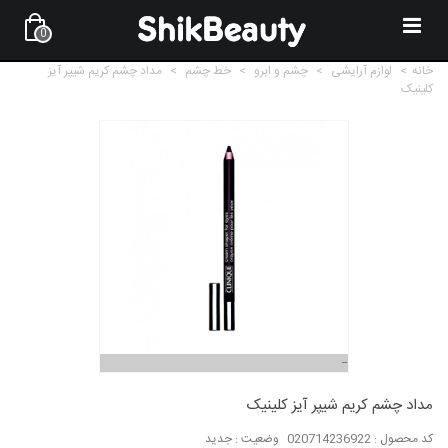
0
خانه
>
لوازم آرایشی
>
چشم و ابرو
>
خط چشم
>
مداد چشم کریم شیپر آیز
کلینیک
مداد چشم کریم شیپر آیز کلینیک
کد محصول :
020714236922
وضعیت :
جدید