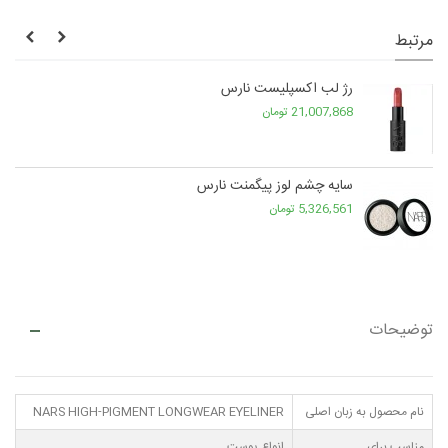
مرتبط
رژ لب اکسپلیست نارس
21,007,868 تومان
سایه چشم لوز پیگمنت نارس
5,326,561 تومان
توضیحات
نام محصول به زبان اصلی
NARS HIGH-PIGMENT LONGWEAR EYELINER
مناسب برای
انواع پوست