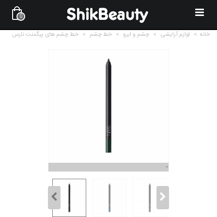
0
خانه
>
لوازم آرایشی
>
چشم و ابرو
>
خط چشم
>
خط چشم های پیگمنت نارس