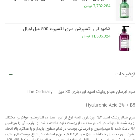
7,782,284 تومان
شامپو کرل اکسپرشن سری اکسپرت 500 میل لورال...
11,586,324 تومان
توضیحات
سرم آبرسان هیالورونیک اسید اوردینری 30 میل The Ordinary
Hyaluronic Acid 2% + B5
سرم هیالورونیک اسید ۲% اوردینری ازسه نوع از این اسید در اندازه‌های مولکولی مختلف
تولید شده تا بتواند در اعماق مختلف از پوست نفوذ داشته باشد. و ترکیب آن با ویتامین
B5 باعث شده تا هیدراسیون و آبرسانی پوست در تمام سطوح پایدار و با عملکرد بالا انجام
بشود. این محصول با داشتن pH بین ۶.۵ تا ۷.۵ برای استفاده در انواع پوست‌های عادی،