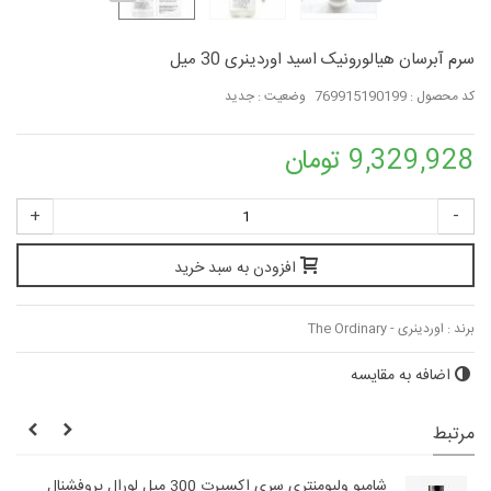
سرم آبرسان هیالورونیک اسید اوردینری 30 میل
کد محصول :
769915190199
وضعیت :
جدید
9,329,928 تومان
+
-
افزودن به سبد خرید
برند :
اوردینری - The Ordinary
اضافه به مقایسه
مرتبط
شامپو ولیومنتری سری اکسپرت 300 میل لورال پروفشنال