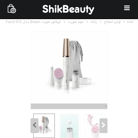
0
خانه
>
لوازم اصلاح
>
زنانه
>
موم صورت
>
اپیلاتور صورت Braun مدل Face 912