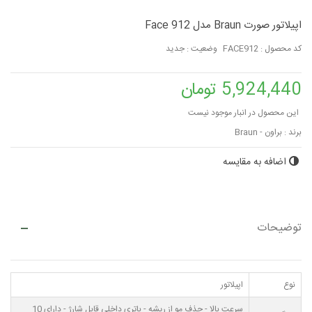
اپیلاتور صورت Braun مدل Face 912
کد محصول :
FACE912
وضعیت :
جدید
5,924,440 تومان
این محصول در انبار موجود نیست
برند :
براون - Braun
اضافه به مقایسه
توضیحات
نوع
اپیلاتور
سرعت بالا - حذف مو از ریشه - باتری داخلی قابل شارژ - دارای 10