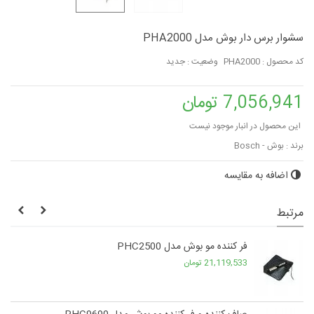
سشوار برس دار بوش مدل PHA2000
کد محصول :
PHA2000
وضعیت :
جدید
7,056,941 تومان
این محصول در انبار موجود نیست
برند :
بوش - Bosch
اضافه به مقایسه
مرتبط
فر کننده مو بوش مدل PHC2500
21,119,533 تومان