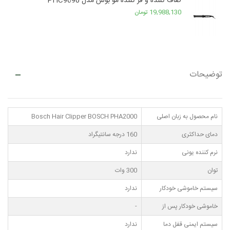
صاف کننده و فر کننده مو بوش مدل PHC9690
19,988,130 تومان
توضیحات
نام محصول به زبان اصلی
Bosch Hair Clipper BOSCH PHA2000
دمای حداکثری
160 درجه سانتیگراد
نرم کننده یونی
ندارد
توان
300 وات
سیستم خاموشی خودکار
ندارد
خاموشی خودکار پس از
-
سیستم ایمنی قفل دما
ندارد