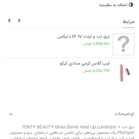
اضافه به مقایسه
مرتبط
برق لب و تینت LIP IV نیکس
5,898,363 تومان
لیپ گلاس کرمی مدادی کیکو
6,230,795 تومان
توضیحات
برق لب FENTY BEAUTY Gloss Bomb Heat Lip Luminizer +
Plumper یک محصول بی‌نظیر برای داشتن لب‌هایی درخشان، نرم و حجیم‌تر
است. این برق لب با فرمولاسیون خاص خود، علاوه بر ایجاد جلوه‌ای درخشان،