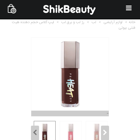
0
خانه
>
لوازم آرایشی
>
لب
>
رژ لب و برق لب
>
لیپ گلاس حجم دهنده هیت
فنتی بیوتی