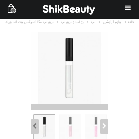
0
خانه
>
لوازم آرایشی
>
لب
>
رژ لب و برق لب
>
برق لب مگا اسلیکس وت اند ویلد