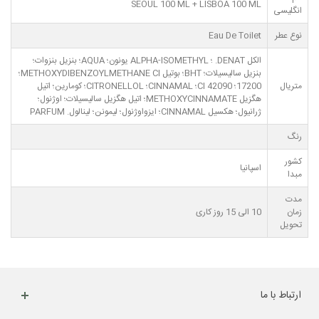
SEOUL 100 ML + LISBOA 100 ML
انگلیسی
نوع عطر
Eau De Toilet
الکل DENAT. ؛ ALPHA-ISOMETHYL یونون؛ AQUA؛ بنزیل بنزوات؛
بنزیل سالیسیلات؛ BHT؛ بوتیل METHOXYDIBENZOYLMETHANE CI؛
متریال
17200؛ CI 42090؛ CINNAMAL؛ CITRONELLOL؛ کومارین؛ اتیل
هگزیل METHOXYCINNAMATE؛ اتیل هگزیل سالیسیلات؛ اوژنول؛
ژرانیول؛ هکسیل CINNAMAL؛ ایزواوژنول؛ لیمونن؛ لینالول. PARFUM
رنگ
کشور
اسپانیا
مبدا
مدت
زمان
10 الی 15 روز کاری
تحویل
ارتباط با ما