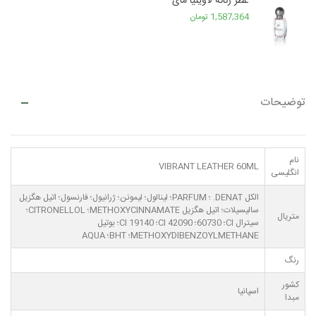
عطر زنانه لاوینیا مای
1,587,364 تومان
توضیحات
نام
VIBRANT LEATHER 60ML
انگلیسی
الکل DENAT. ؛ PARFUM؛ لینالول؛ لیمونن؛ ژرانیول؛ فارنسول؛ اتیل هگزیل
سالیسیلات؛ اتیل هگزیل METHOXYCINNAMATE؛ CITRONELLOL؛
متریال
سیترال CI؛ 60730؛ CI 42090؛ CI 19140؛ بوتیل
METHOXYDIBENZOYLMETHANE؛ BHT؛ AQUA
رنگ
کشور
اسپانیا
مبدا