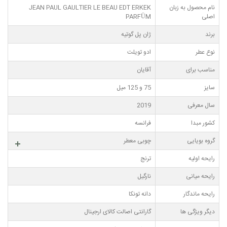
نام محصول به زبان
JEAN PAUL GAULTIER LE BEAU EDT ERKEK
اصلی
PARFÜM
برند
ژان پل گوتیه
نوع عطر
ادو تویلت
مناسب برای
آقایان
سایز
75 و 125 میل
سال معرفی
2019
کشور مبدا
فرانسه
گروه بویایی
چوبی معطر
رایحه اولیه
ترنج
رایحه میانی
نارگیل
رایحه ماندگار
دانه تونکا
دیگر ویژگی ها
گارانتی اصالت کالای ارجینال