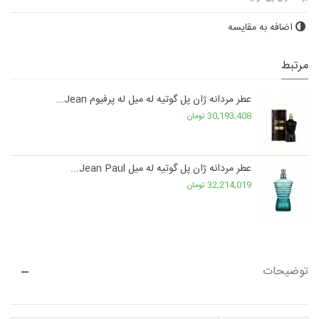
اضافه به مقایسه
مرتبط
عطر مردانه ژان پل گوتیه له میل له پرفیوم Jean...
30,193,408 تومان
عطر مردانه ژان پل گوتیه له میل Jean Paul...
32,214,019 تومان
توضیحات