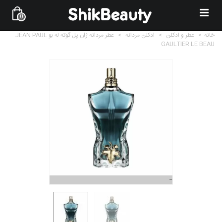
0
خانه
>
عطر و ادکلن
>
ادکلن مردانه
>
عطر مردانه ژان پل گوته له بو JEAN PAUL
GAULTIER LE BEAU