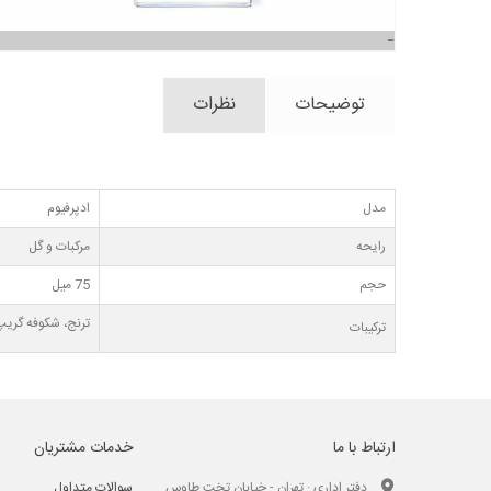
توضیحات
نظرات
مدل
ادپرفیوم
رایحه
مرکبات و گل
حجم
75 میل
ترنج، شکوفه گری
ترکیبات
ارتباط با ما
خدمات مشتریان
دفتر اداری : تهران - خیابان تخت طاوس
سوالات متداول