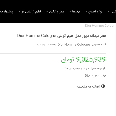
شتی
لوازم اصلاح
برند‌ها
عطر و ادکلن
لوازم آرایشی مو
پیشنهادات 
عطر مردانه دیور مدل هوم کولنی Dior Homme Cologne
کد محصول :
Dior Homme Cologne
وضعیت :
جدید
9,025,939 تومان
این محصول در انبار موجود نیست
برند :
دیور - Dior
اضافه به مقایسه