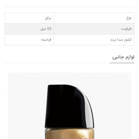
نوع
براق
ظرفیت
55 میل
کشور مبدا برند
فرانسه
لوازم جانبی