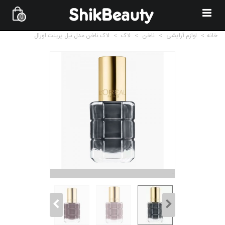
0
خانه
>
لوازم آرایشی
>
ناخن
>
لاک
>
لاک ناخن مدل نیل پرینت اورال