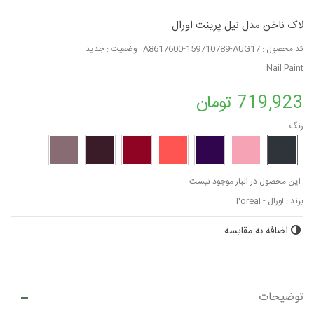
لاک ناخن مدل نیل پرینت اورال
کد محصول :
A8617600-159710789-AUG17
وضعیت :
جدید
Nail Paint
719,923 تومان
رنگ
این محصول در انبار موجود نیست
برند :
لورال - l'oreal
اضافه به مقایسه
توضیحات