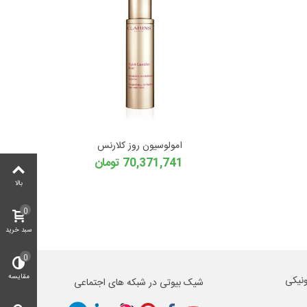
امولوسیون روز کلارنس
70,371,741 تومان
بالا
0
سبد خرید
0
مقایسه
ونیکی
شیک بیوتی در شبکه های اجتماعی