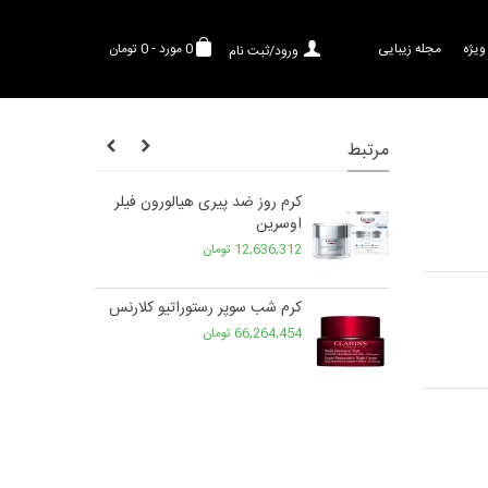
ویژه
مجله زیبایی
0
مورد
-
0 تومان
ورود/ثبت نام
مرتبط
ه مخصوص پوست
کرم روز ضد پیری هیالورون فیلر
س
اوسرین
12,636,312 تومان
یو کلارنس
کرم شب سوپر رستوراتیو کلارنس
66,264,454 تومان