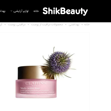
خانه
لوازم آرایشی
بهدا
خانه
>
بهداشتی
>
محصولات مراقبت از پوست
>
مراقبتی پوست
>
کر
تونیک لوسیون مرطوب کننده
کلارنس
16,465,236 تومان
کرم روز لومیر کلارنس
52,456,489 تومان