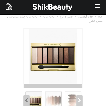
0
خانه
>
لوازم آرایشی
>
چشم و ابرو
>
پالت سایه
>
پالت سایه چشم مسترپیس
مکس فکتور