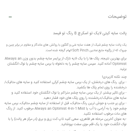
توضیحات
پالت سایه کیتی لایک تو اسکرچ 8 رنگ تو فیسد
یک پالت سایه چشم شیک از هفت سایه غنی و گلگون با روکش های ماندگار و مقاوم در برابر چین و
چروک که از رژگونه مایع نمادین Soft Pinch الهام گرفته شده است.
برای بهترین نتیجه، پلک ها را با یک لایه نازک از پرایمر سایه چشم بدون وزن Always an
Optimist آماده کنید. سپس سایه چشم را به دلخواه با برس سایه چشم یا نوک انگشتان
بزنید.
چند نکته کاربردی!
- برای رنگ های درخشان، از یک برس سایه چشم کرکی استفاده کنید و سایه های متالیک/
درخشنده را روی تمام پلک ها بکشید.
- برای تاثیر بیشتر، از یک برس سایه چشم متراکم یا نوک انگشتان خود استفاده کنید و
سایه های متالیک/درخشنده را روی پلک های خود فشار دهید.
- برای پر جنب و جوش ترین رنگ متالیک، قبل از استفاده از سایه چشم متالیک، برس سایه
چشم خود را به آرامی با آب یا Always an Optimist 4-in-1 Mist مرطوب کنید. از رنگ
های مات مرطوب استفاده نکنید.
-به عنوان آخرین مرحله هر ظاهری، سعی کنید تاپ کت زرق و برق (در مرکز هر پالت) را با
نوک انگشت خود یا یک قلم موی سفت بپوشانید.