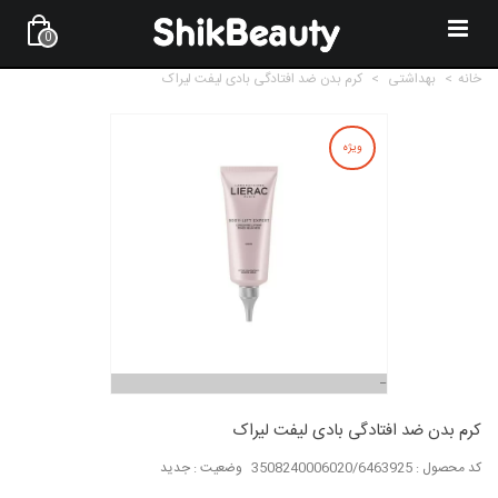
0
خانه
>
بهداشتی
>
کرم بدن ضد افتادگی بادی لیفت لیراک
ویژه
کرم بدن ضد افتادگی بادی لیفت لیراک
کد محصول :
3508240006020/6463925
وضعیت :
جدید