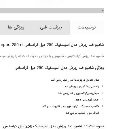
توضیحات
جزئیات فنی
ویژگی ها
شامپو ضد ریزش مدل اسپسفیک 250 میل کراستاس Specifique Bain Prevention Anti-Shedding Shampoo 250ml
شامپو ضد ریزش کراستایس ، شامپویی با خواص محرک است که با ریزش مو مقاب
ویژگی شامپو ضد ریزش مدل اسپسفیک 250 میل کراستاس
عدم تعادل در پوست سر را نرمال می کند
راه حل پیشگیری از ریزش مو
میکروسیرکولاسیون را فعال می کند
حجم فوری می دهد
خاصیت محرک - تولید فیبر مو را تقویت می کند
الیاف مو را ضخیم تر می کند
نحوه استفاده شامپو ضد ریزش مدل اسپسفیک 250 میل کراستاس