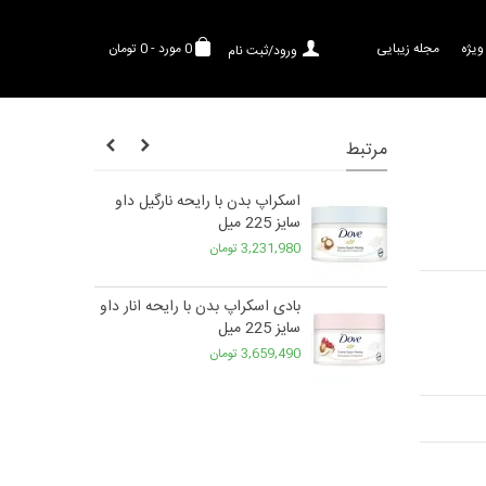
ویژه
مجله زیبایی
0
مورد
-
0 تومان
ورود/ثبت نام
مرتبط
ت ضد زردی او
اسکراپ بدن با رایحه نارگیل داو
سایز 225 میل
3,231,980 تومان
 اولترا نوریش
بادی اسکراپ بدن با رایحه انار داو
سایز 225 میل
3,659,490 تومان