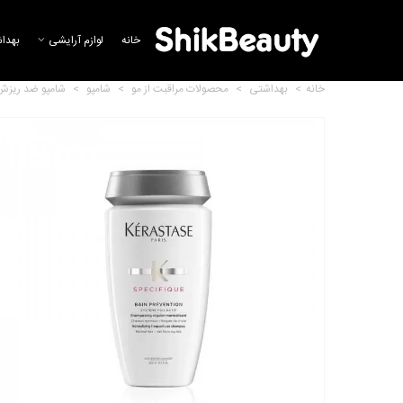
خانه
لوازم آرایشی
بهدا
خانه
>
بهداشتی
>
محصولات مراقبت از مو
>
شامپو
>
شامپو ضد ریزش مدل اس
شامپو عسل مغذی فاقد سولفات
شون
865,709 تومان
شامپو گیاهی سیر شون
232,010 تومان