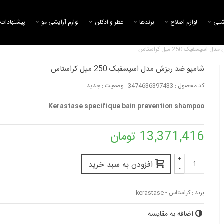
شتی
لوازم اصلاح
برند‌ها
عطر و ادکلن
لوازم آرایشی مو
پیشنهادات 
پسفیک 250 میل کراستاس
شامپو ضد ریزش مدل اسپسفیک 250 میل کراستاس
کد محصول :
3474636397433
وضعیت :
جدید
شامپو موهای چرب سوپر بالانس
شامپو بدون سولفا
الارو
جی ایکس
Kerastase specifique bain prevention shampoo
415,540 تومان
4,847,970 تومان
13,371,416 تومان
شامپو موي سر مغذي فاقد سولفات
شامپو موهای نرمال
ماكاداميا و...
الارو
+
865,709 تومان
415,540 تومان
افزودن به سبد خرید
-
برند :
کراستاس - kerastase
اضافه به مقایسه