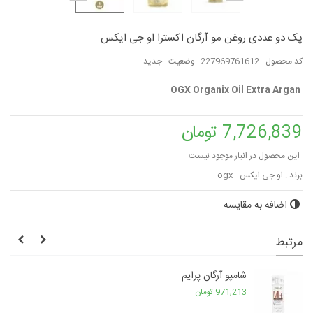
پک دو عددی روغن مو آرگان اکسترا او جی ایکس
کد محصول :
227969761612
وضعیت :
جدید
OGX Organix Oil Extra Argan
7,726,839 تومان
این محصول در انبار موجود نیست
برند :
او جی ایکس - ogx
اضافه به مقایسه
مرتبط
شامپو آرگان پرایم
971,213 تومان