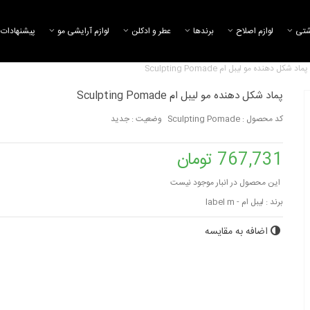
شتی
لوازم اصلاح
برند‌ها
عطر و ادکلن
لوازم آرایشی مو
پیشنهادات 
پماد شکل دهنده مو لیبل ام Sculpting Pomade
پماد شکل دهنده مو لیبل ام Sculpting Pomade
کد محصول :
Sculpting Pomade
وضعیت :
جدید
767,731 تومان
این محصول در انبار موجود نیست
برند :
لیبل ام - label m
اضافه به مقایسه