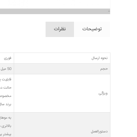
توضیحات
نظرات
نحوه ارسال
فوری
حجم
50 میل
قابلیت 
حالت ده
ویژگی
مخصوص 
برند سال 2016 در انگل
به موها
بالاتری 
دستورالعمل
بیشتر بر