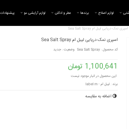
شتی
لوازم اصلاح
برند‌ها
عطر و ادکلن
لوازم آرایشی مو
پیشنهادات 
اسپری نمک دریایی لیبل ام Sea Salt Spray
اسپری نمک دریایی لیبل ام Sea Salt Spray
کد محصول :
Sea Salt Spray
وضعیت :
جدید
1,100,641 تومان
این محصول در انبار موجود نیست
برند :
لیبل ام - label m
اضافه به مقایسه