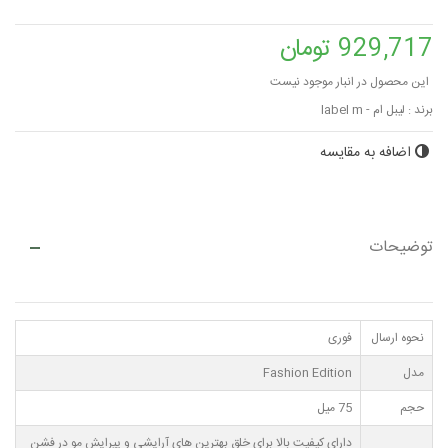
929,717 تومان
این محصول در انبار موجود نیست
برند :
لیبل ام - label m
اضافه به مقایسه
توضیحات
نحوه ارسال
فوری
مدل
Fashion Edition
حجم
75 میل
دارای کیفیت بالا برای خلق بهترین های آرایشی و پیرایش مو در فشن